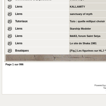
Liens
KALLAMITY
Liens
sanctuary of myth
Tutoriaux
Tuto : quelle milliput choisir
Liens
Starship Modeler
Liens
Ikki63, forum Saint Seiya
Liens
Le site de Shaka 1981
Boutiques
[Fig.] Les figurines sur HLJ 
Page
1
sur
996
Powered by
Tra