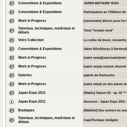
Conventions & Expositions
JAPAN MATSURII YEAH
Conventions & Expositions
Participation au Téléthon d
Work in Progress
[sanctuaire] décors pour les 
Tutoriaux, techniques, matériaux et
Tutot "instant mod"
débats
Votre Collection
La collec de bruce_mccarthy
Conventions & Expositions
Salon RécréAtoys à Servins(6
Work in Progress
[saint seiya][sanctuaire]mini
Work in Progress
[saint seiya] custom shunreï
Galeries
galerie de Dartouche
Work in Progress
[saint seiya] un des parvis d
Japan Expo 2011
[Wakfu] Saison 02 - ep. 02 ^^
Japan Expo 2011
Annonce :
Japan Expo 2011 -
Boutiques
[Matériel] Des rochers en veu
Tutoriaux, techniques, matériaux et
Cape/Tunique renégats
débats