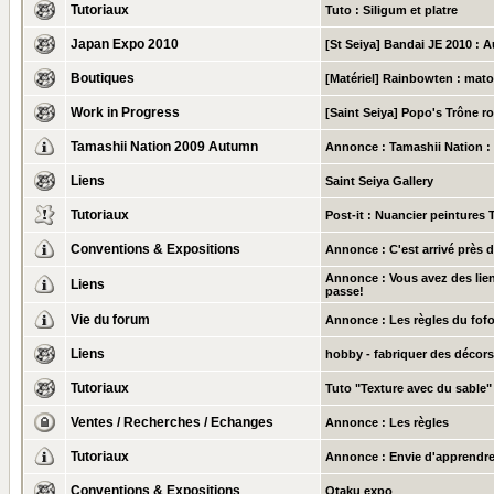
Tutoriaux
Tuto : Siligum et platre
Japan Expo 2010
[St Seiya] Bandai JE 2010 : A
Boutiques
[Matériel] Rainbowten : mat
Work in Progress
[Saint Seiya] Popo's Trône ro
Tamashii Nation 2009 Autumn
Annonce :
Tamashii Nation :
Liens
Saint Seiya Gallery
Tutoriaux
Post-it :
Nuancier peintures 
Conventions & Expositions
Annonce :
C'est arrivé près 
Annonce :
Vous avez des lien
Liens
passe!
Vie du forum
Annonce :
Les règles du fof
Liens
hobby - fabriquer des décors
Tutoriaux
Tuto "Texture avec du sable"
Ventes / Recherches / Echanges
Annonce :
Les règles
Tutoriaux
Annonce :
Envie d'apprendre
Conventions & Expositions
Otaku expo