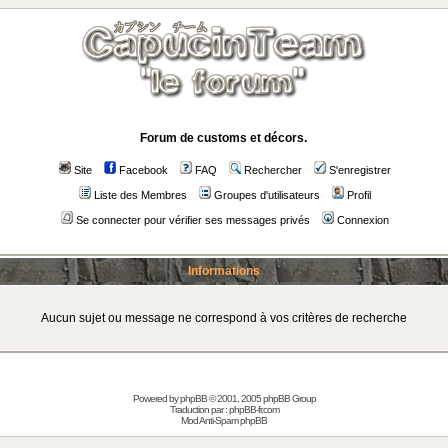
Forum de customs et décors.
Site
Facebook
FAQ
Rechercher
S'enregistrer
Liste des Membres
Groupes d'utilisateurs
Profil
Se connecter pour vérifier ses messages privés
Connexion
Informations
Aucun sujet ou message ne correspond à vos critères de recherche
Powered by
phpBB
© 2001, 2005 phpBB Group
Traduction par :
phpBB-fr.com
Mod Anti-Spam phpBB