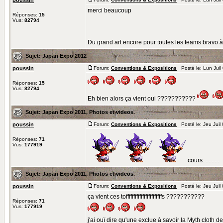
poussin
merci beaucoup
Réponses:
15
Vus:
82794
Du grand art encore pour toutes les teams bravo à t
Sujet:
Japan Expo 2012
poussin
Forum:
Conventions & Expositions
Posté le: Lun Juil
Réponses:
15
Vus:
82794
Eh bien alors ça vient oui ???????????
Sujet:
Japan Expo 2011, Photos et videos.
poussin
Forum:
Conventions & Expositions
Posté le: Jeu Juil
Réponses:
71
Vus:
177919
cours...........
Sujet:
Japan Expo 2011, Photos et videos.
poussin
Forum:
Conventions & Expositions
Posté le: Jeu Juil
ça vient ces toffffffffffffffffffffffffs ???????????
Réponses:
71
Vus:
177919
j'ai ouï dire qu'une exclue à savoir la Myth cloth d