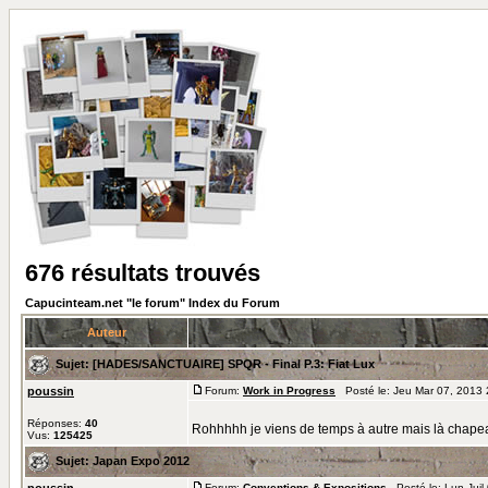
676 résultats trouvés
Capucinteam.net "le forum" Index du Forum
Auteur
Sujet:
[HADES/SANCTUAIRE] SPQR - Final P.3: Fiat Lux
poussin
Forum:
Work in Progress
Posté le: Jeu Mar 07, 2013
Réponses:
40
Rohhhhh je viens de temps à autre mais là chapeau
Vus:
125425
Sujet:
Japan Expo 2012
Forum:
Conventions & Expositions
Posté le: Lun Juil