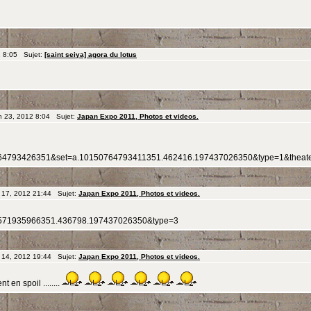
2 8:05 Sujet:
[saint seiya] agora du lotus
n 23, 2012 8:04 Sujet:
Japan Expo 2011, Photos et videos.
0764793426351&set=a.10150764793411351.462416.197437026350&type=1&theat
 17, 2012 21:44 Sujet:
Japan Expo 2011, Photos et videos.
150571935966351.436798.197437026350&type=3
 14, 2012 19:44 Sujet:
Japan Expo 2011, Photos et videos.
t en spoil ........