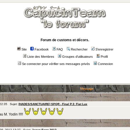
Forum de customs et décors.
Site
Facebook
FAQ
Rechercher
S'enregistrer
Liste des Membres
Groupes d'utilisateurs
Profil
Se connecter pour vérifier ses messages privés
Connexion
Message
 22:35 Sujet:
[HADES/SANCTUAIRE] SPQR - Final P.3: Fiat Lux
 M. Yodin !!!!!
 09, 2012 13:27 Sujet:
Japan Expo 2012