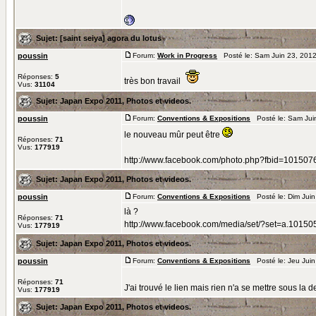
Sujet:
[saint seiya] agora du lotus
poussin
Forum:
Work in Progress
Posté le: Sam Juin 23, 201
Réponses:
5
très bon travail
Vus:
31104
Sujet:
Japan Expo 2011, Photos et videos.
poussin
Forum:
Conventions & Expositions
Posté le: Sam Jui
le nouveau mûr peut être
Réponses:
71
Vus:
177919
http://www.facebook.com/photo.php?fbid=1015
Sujet:
Japan Expo 2011, Photos et videos.
poussin
Forum:
Conventions & Expositions
Posté le: Dim Juin
là ?
Réponses:
71
http://www.facebook.com/media/set/?set=a.10
Vus:
177919
Sujet:
Japan Expo 2011, Photos et videos.
poussin
Forum:
Conventions & Expositions
Posté le: Jeu Juin
Réponses:
71
J'ai trouvé le lien mais rien n'a se mettre sous la den
Vus:
177919
Sujet:
Japan Expo 2011, Photos et videos.