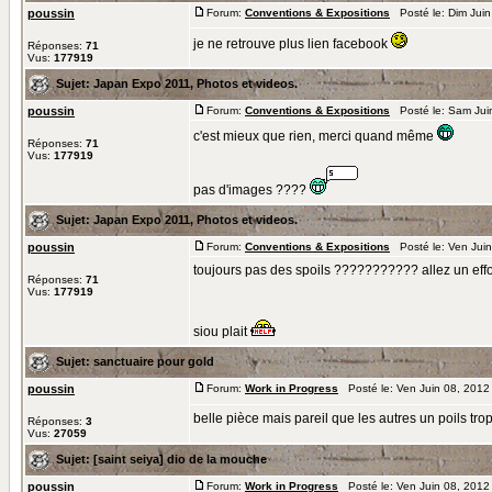
poussin
Forum:
Conventions & Expositions
Posté le: Dim Juin
je ne retrouve plus lien facebook
Réponses:
71
Vus:
177919
Sujet:
Japan Expo 2011, Photos et videos.
poussin
Forum:
Conventions & Expositions
Posté le: Sam Jui
c'est mieux que rien, merci quand même
Réponses:
71
Vus:
177919
pas d'images ????
Sujet:
Japan Expo 2011, Photos et videos.
poussin
Forum:
Conventions & Expositions
Posté le: Ven Jui
toujours pas des spoils ??????????? allez un effort
Réponses:
71
Vus:
177919
siou plait
Sujet:
sanctuaire pour gold
poussin
Forum:
Work in Progress
Posté le: Ven Juin 08, 2012
belle pièce mais pareil que les autres un poils tro
Réponses:
3
Vus:
27059
Sujet:
[saint seiya] dio de la mouche
poussin
Forum:
Work in Progress
Posté le: Ven Juin 08, 2012