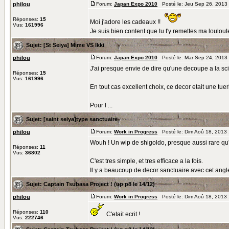
philou
Forum:
Japan Expo 2010
Posté le: Jeu Sep 26, 2013
Réponses:
15
Moi j'adore les cadeaux !!
Vus:
161996
Je suis bien content que tu t'y remettes ma louloute
Sujet:
[St Seiya] Mime VS Ikki
philou
Forum:
Japan Expo 2010
Posté le: Mar Sep 24, 2013
J'ai presque envie de dire qu'une decoupe a la scie
Réponses:
15
Vus:
161996
En tout cas excellent choix, ce decor etait une tueri
Pour l ...
Sujet:
[saint seiya]type sanctuaire
philou
Forum:
Work in Progress
Posté le: Dim Aoû 18, 2013
Wouh ! Un wip de shigoldo, presque aussi rare qu'
Réponses:
11
Vus:
36802
C'est tres simple, et tres efficace a la fois.
Il y a beaucoup de decor sanctuaire avec cet angle 
Sujet:
Captain Tsubasa Project ! (up p8 le 14/12)
philou
Forum:
Work in Progress
Posté le: Dim Aoû 18, 2013
Réponses:
110
C'etait ecrit !
Vus:
222746