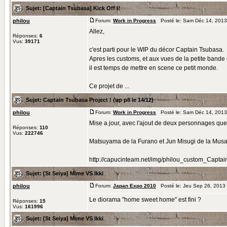
Sujet:
[Captain Tsubasa] Kick Off !!
philou
Forum:
Work in Progress
Posté le: Sam Déc 14, 2013
Allez,
Réponses:
6
Vus:
39171
c'est parti pour le WIP du décor Captain Tsubasa.
Apres les customs, et aux vues de la petite bande 
il est temps de mettre en scene ce petit monde.
Ce projet de ...
Sujet:
Captain Tsubasa Project ! (up p8 le 14/12)
philou
Forum:
Work in Progress
Posté le: Sam Déc 14, 2013
Mise a jour, avec l'ajout de deux personnages que 
Réponses:
110
Vus:
222746
Matsuyama de la Furano et Jun Misugi de la Musa
http://capucinteam.net/img/philou_custom_Captain
Sujet:
[St Seiya] Mime VS Ikki
philou
Forum:
Japan Expo 2010
Posté le: Jeu Sep 26, 2013
Le diorama "home sweet home" est fini ?
Réponses:
15
Vus:
161996
Sujet:
[St Seiya] Mime VS Ikki