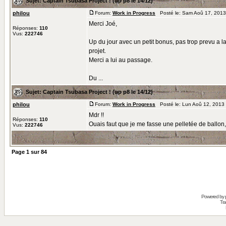
Sujet:
Captain Tsubasa Project ! (up p8 le 14/12)
philou
Forum:
Work in Progress
Posté le: Sam Aoû 17, 2013
Merci Joé,
Réponses:
110
Vus:
222746
Up du jour avec un petit bonus, pas trop prevu a la
projet.
Merci a lui au passage.
Du ...
Sujet:
Captain Tsubasa Project ! (up p8 le 14/12)
philou
Forum:
Work in Progress
Posté le: Lun Aoû 12, 2013
Mdr !!
Réponses:
110
Ouais faut que je me fasse une pelletée de ballon
Vus:
222746
Page
1
sur
84
Powered by
Tra