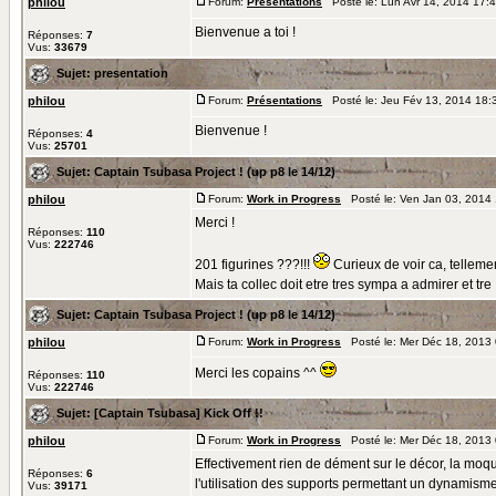
philou
Forum:
Présentations
Posté le: Lun Avr 14, 2014 17:
Bienvenue a toi !
Réponses:
7
Vus:
33679
Sujet:
presentation
philou
Forum:
Présentations
Posté le: Jeu Fév 13, 2014 18:
Bienvenue !
Réponses:
4
Vus:
25701
Sujet:
Captain Tsubasa Project ! (up p8 le 14/12)
philou
Forum:
Work in Progress
Posté le: Ven Jan 03, 2014
Merci !
Réponses:
110
Vus:
222746
201 figurines ???!!!
Curieux de voir ca, tellemen
Mais ta collec doit etre tres sympa a admirer et tre .
Sujet:
Captain Tsubasa Project ! (up p8 le 14/12)
philou
Forum:
Work in Progress
Posté le: Mer Déc 18, 2013
Merci les copains ^^
Réponses:
110
Vus:
222746
Sujet:
[Captain Tsubasa] Kick Off !!
philou
Forum:
Work in Progress
Posté le: Mer Déc 18, 2013
Effectivement rien de dément sur le décor, la moquet
Réponses:
6
l'utilisation des supports permettant un dynamisme d
Vus:
39171