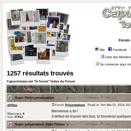
Forum 
Site
Facebook
Liste des Membre
Se connecter pour vé
1257 résultats trouvés
Capucinteam.net "le forum" Index du Forum
Auteur
Sujet:
Petite presentation
philou
Forum:
Présentations
Posté le: Ven Mai 23, 2014 18:
Bienvenue a toi !
Réponses:
6
A defaut de trouver des toys, tu trouveras quelque
Vus:
37912
Sujet:
présentation Alain Térieur