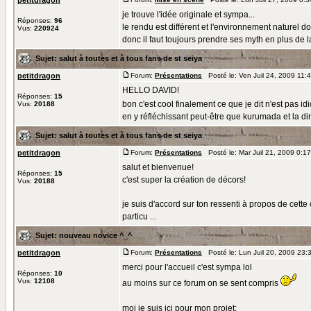
petitdragon
je trouve l'idée originale et sympa...
Réponses:
96
le rendu est différent et l'environnement naturel do
Vus:
220924
donc il faut toujours prendre ses myth en plus de la 
Sujet:
salut à toutes et à tous fans de st seiya
petitdragon
Forum:
Présentations
Posté le: Ven Juil 24, 2009 11:
HELLO DAVID!
Réponses:
15
bon c'est cool finalement ce que je dit n'est pas id
Vus:
20188
en y réfléchissant peut-être que kurumada et la dire
Sujet:
salut à toutes et à tous fans de st seiya
petitdragon
Forum:
Présentations
Posté le: Mar Juil 21, 2009 0:1
salut et bienvenue!
Réponses:
15
c'est super la création de décors!
Vus:
20188
je suis d'accord sur ton ressenti à propos de cett
particu ...
Sujet:
nouveau novice ^_^
petitdragon
Forum:
Présentations
Posté le: Lun Juil 20, 2009 23
merci pour l'accueil c'est sympa lol
Réponses:
10
Vus:
12108
au moins sur ce forum on se sent compris
moi je suis ici pour mon projet: