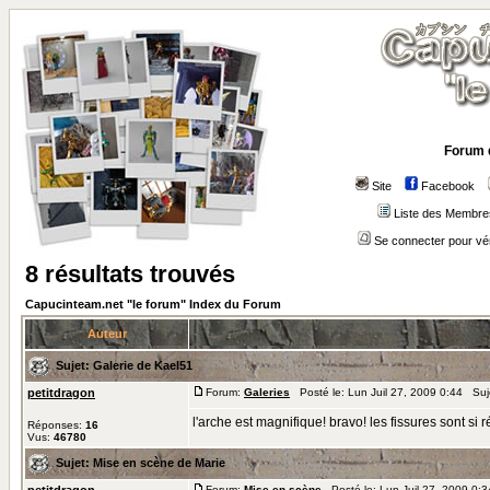
Forum 
Site
Facebook
Liste des Membre
Se connecter pour vé
8 résultats trouvés
Capucinteam.net "le forum" Index du Forum
Auteur
Sujet:
Galerie de Kael51
petitdragon
Forum:
Galeries
Posté le: Lun Juil 27, 2009 0:44 Suj
l'arche est magnifique! bravo! les fissures sont si r
Réponses:
16
Vus:
46780
Sujet:
Mise en scène de Marie
Forum:
Mise en scène
Posté le: Lun Juil 27, 2009 0: