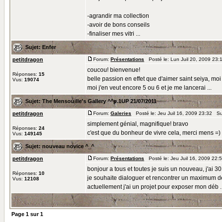
-agrandir ma collection
-avoir de bons conseils
-finaliser mes vitri ...
Sujet:
Enfer
petitdragon
Forum:
Présentations
Posté le: Lun Juil 20, 2009 23
coucou! bienvenue!
Réponses:
15
belle passion en effet que d'aimer saint seiya, moi
Vus:
19074
moi j'en veut encore 5 ou 6 et je me lancerai ...
Sujet:
The Mensouille's Gallery ^^p.1UP 21/07/2011
petitdragon
Forum:
Galeries
Posté le: Jeu Juil 16, 2009 23:32 Su
simplement génial, magnifique! bravo
Réponses:
24
c'est que du bonheur de vivre cela, merci mens =)
Vus:
149145
Sujet:
nouveau novice ^_^
petitdragon
Forum:
Présentations
Posté le: Jeu Juil 16, 2009 22:
bonjour a tous et toutes je suis un nouveau, j'ai 30
Réponses:
10
je souhaite dialoguer et rencontrer un maximum de
Vus:
12108
actuellement j'ai un projet pour exposer mon déb ..
Page
1
sur
1