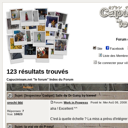
Forum 
Site
Facebook
Liste des Membre
Se connecter pour vé
123 résultats trouvés
Capucinteam.net "le forum" Index du Forum
Auteur
Sujet:
[Inspecteur Gadget] Salle du Dr Gang by Icereef
orochi ikki
Forum:
Work in Progress
Posté le: Mer Aoû 06, 2008
aha ! Excellent ^^
Réponses:
7
Vus:
10823
C'est à quelle échelle ? La miss a prévu d'intégrer
Sujet:
la vrai vie de P-neuf