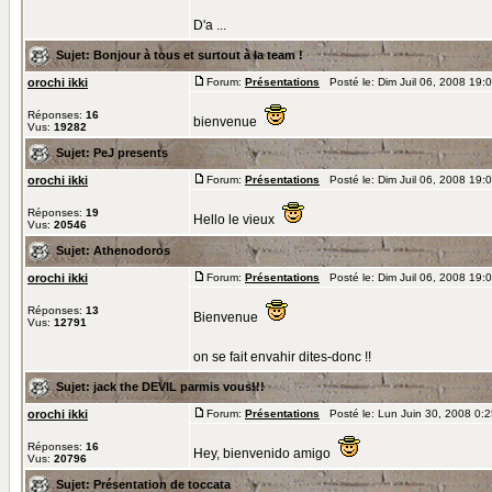
D'a ...
Sujet:
Bonjour à tous et surtout à la team !
orochi ikki
Forum:
Présentations
Posté le: Dim Juil 06, 2008 19:
Réponses:
16
bienvenue
Vus:
19282
Sujet:
PeJ presents
orochi ikki
Forum:
Présentations
Posté le: Dim Juil 06, 2008 19:
Réponses:
19
Hello le vieux
Vus:
20546
Sujet:
Athenodoros
orochi ikki
Forum:
Présentations
Posté le: Dim Juil 06, 2008 19:
Réponses:
13
Bienvenue
Vus:
12791
on se fait envahir dites-donc !!
Sujet:
jack the DEVIL parmis vous!!!
orochi ikki
Forum:
Présentations
Posté le: Lun Juin 30, 2008 0:
Réponses:
16
Hey, bienvenido amigo
Vus:
20796
Sujet:
Présentation de toccata