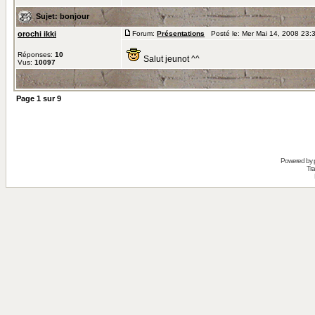
Sujet:
bonjour
orochi ikki
Forum:
Présentations
Posté le: Mer Mai 14, 2008 23:
Réponses:
10
Salut jeunot ^^
Vus:
10097
Page
1
sur
9
Powered by
Tra