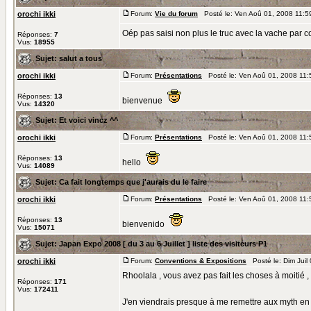
orochi ikki
Forum:
Vie du forum
Posté le: Ven Aoû 01, 2008 11:5
Oép pas saisi non plus le truc avec la vache par co
Réponses:
7
Vus:
18955
Sujet:
salut a tous
orochi ikki
Forum:
Présentations
Posté le: Ven Aoû 01, 2008 11
Réponses:
13
bienvenue
Vus:
14320
Sujet:
Et voici vincz ^^
orochi ikki
Forum:
Présentations
Posté le: Ven Aoû 01, 2008 11
Réponses:
13
hello
Vus:
14089
Sujet:
Ca fait longtemps que j'aurais du le faire
orochi ikki
Forum:
Présentations
Posté le: Ven Aoû 01, 2008 11
Réponses:
13
bienvenido
Vus:
15071
Sujet:
Japan Expo 2008 [ du 3 au 6 Juillet ] liste des visiteurs P1
orochi ikki
Forum:
Conventions & Expositions
Posté le: Dim Juil
Rhoolala , vous avez pas fait les choses à moitié , 
Réponses:
171
Vus:
172411
J'en viendrais presque à me remettre aux myth en