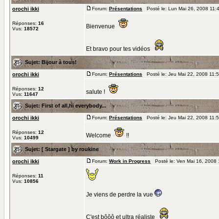
orochi ikki
Forum:
Présentations
Posté le: Lun Mai 26, 2008 11:
Réponses:
16
Bienvenue
Vus:
18572
Et bravo pour tes vidéos
Sujet:
Bijour à tous!
orochi ikki
Forum:
Présentations
Posté le: Jeu Mai 22, 2008 11:
Réponses:
12
salute !
Vus:
11647
Sujet:
First of all,hi everybody...
orochi ikki
Forum:
Présentations
Posté le: Jeu Mai 22, 2008 11:
Réponses:
12
Welcome
!!
Vus:
10499
Sujet:
[ Stargate ] by roukine
orochi ikki
Forum:
Work in Progress
Posté le: Ven Mai 16, 2008
Réponses:
11
Vus:
10856
Je viens de perdre la vue
C'est bôôô et ultra réaliste