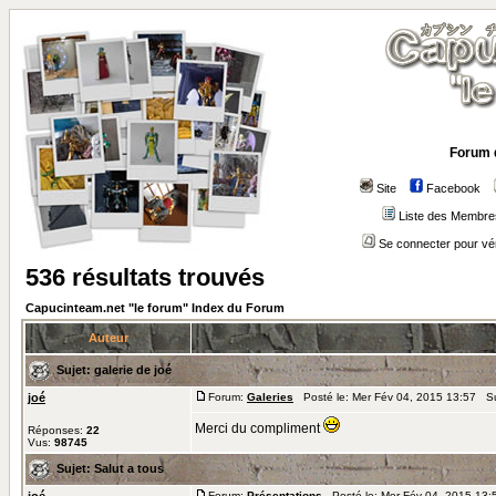
Forum 
Site
Facebook
Liste des Membre
Se connecter pour vé
536 résultats trouvés
Capucinteam.net "le forum" Index du Forum
Auteur
Sujet:
galerie de joé
joé
Forum:
Galeries
Posté le: Mer Fév 04, 2015 13:57 S
Merci du compliment
Réponses:
22
Vus:
98745
Sujet:
Salut a tous
Forum:
Présentations
Posté le: Mer Fév 04, 2015 13: