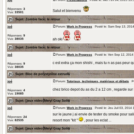
joé
Réponses:
3
Salut et bienvenu
Vus:
33501
Sujet:
Zombie face: le retour
joé
Forum:
Work in Progress
Posté le: Sam Sep 13, 2014
Réponses:
9
Vus:
38035
ah oki
Sujet:
Zombie face: le retour
joé
Forum:
Work in Progress
Posté le: Ven Sep 12, 2014
c est extra ça mon shishi , mais tu n as pas peur que
Réponses:
9
Vus:
38035
Sujet:
Bloc de polystyrène extrudé
joé
Forum:
Tutoriaux, techniques, matériaux et débats
Pos
chez brico depot du as du 2 a 12 cm , regarde sur l
Réponses:
4
Vus:
19085
Sujet:
[jeux video]Meryl Gray Solid
joé
Forum:
Work in Progress
Posté le: Jeu Juil 03, 2014
sur le jaune j ai envie de tester du smoke pour sali
Réponses:
24
resort mon "kit "
, pour les eclat ...
Vus:
82535
Sujet:
[jeux video]Meryl Gray Solid