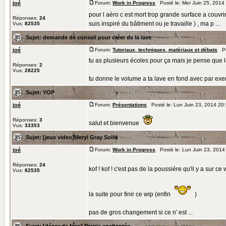
joé
Forum:
Work in Progress
Posté le: Mer Juin 25, 2014
pour l aéro c est mort trop grande surface a couvri
Réponses:
24
suis inspiré du bâtiment ou je travaille ) , ma p ...
Vus:
82535
Sujet:
demande de conseil pour créer de la lave
joé
Forum:
Tutoriaux, techniques, matériaux et débats
Pos
tu as plusieurs écoles pour ça mais je pense que l
Réponses:
2
Vus:
28225
tu donne le volume a ta lave en fond avec par exemp
Sujet:
YOP
joé
Forum:
Présentations
Posté le: Lun Juin 23, 2014 20
Réponses:
3
salut et bienvenue
Vus:
33353
Sujet:
[jeux video]Meryl Gray Solid
joé
Forum:
Work in Progress
Posté le: Lun Juin 23, 2014
Réponses:
24
kof ! kof ! c'est pas de la poussiére qu'il y a sur 
Vus:
82535
la suite pour finir ce wip (enfin
)
pas de gros changement si ce n' est ...
Sujet:
[décor de fées] Prairie enchantée