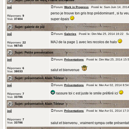
joé
Forum:
Work in Progress
Posté le: Sam Juin 14, 201
perso je trouve ton gris trop prédominant , si tu veu
Réponses:
9
super épais
Vus:
37404
Sujet:
galerie de joé
joé
Forum:
Galeries
Posté le: Dim Mai 25, 2014 16:22 Su
MAJ de la page 1 avec les recolos de halo
Réponses:
22
Vus:
98745
Sujet:
Petite presentation
joé
Forum:
Présentations
Posté le: Dim Mai 25, 2014 15:
Réponses:
6
salut et bienvenue
Vus:
38033
Sujet:
présentation Alain Térieur
joé
Forum:
Présentations
Posté le: Mer Avr 02, 2014 8:5
rassure toi c est juste le smile préféré ici
Réponses:
7
Vus:
33786
Sujet:
présentation Alain Térieur
joé
Forum:
Présentations
Posté le: Mar Avr 01, 2014 17:
Réponses:
7
Vus:
33786
salut et bienvenu , vraiment sympa cette présentati