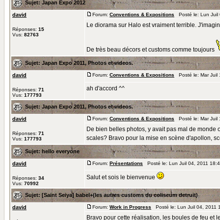
Sujet:
Japan Expo 2012
david
Forum:
Conventions & Expositions
Posté le: Lun Juil
Le diorama sur Halo est vraiment terrible. J'imagi
Réponses:
15
Vus:
82763
De très beau décors et customs comme toujours
Sujet:
Japan Expo 2011, Photos et videos.
david
Forum:
Conventions & Expositions
Posté le: Mar Juil
ah d'accord ^^
Réponses:
71
Vus:
177793
Sujet:
Japan Expo 2011, Photos et videos.
david
Forum:
Conventions & Expositions
Posté le: Mar Juil
De bien belles photos, y avait pas mal de monde o
Réponses:
71
scales? Bravo pour la mise en scène d'apollon, scèn
Vus:
177793
Sujet:
hello everyone
david
Forum:
Présentations
Posté le: Lun Juil 04, 2011 18:
Salut et sois le bienvenue
Réponses:
34
Vus:
70992
Sujet:
[Saint Seiya] babel+(les autres customs du coliseum detruit)
david
Forum:
Work in Progress
Posté le: Lun Juil 04, 2011
Bravo pour cette réalisation, les boules de feu et 