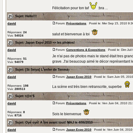
Félicitation pour ton taf
:bra ...
Sujet:
Hello!!!
david
Forum:
Présentations
Posté le: Mer Sep 15, 2010 9:
Réponses:
24
salut et bienvenue à toi
Vus:
54024
Sujet:
Japan Expo 2010 => les photos!
david
Forum:
Conventions & Expositions
Posté le: Dim Juil
Je n'ai pas de photos mais le stand était tres gr
Réponses:
51
grave. J'ai beaucoup aimé le décor représentant le
Vus:
94079
Sujet:
[St Seiya] L'enfer de Tenma
david
Forum:
Japan Expo 2010
Posté le: Sam Juin 05, 201
Réponses:
198
La scène est très bien retranscrite, superbe
Vus:
280513
Sujet:
t@n'$
david
Forum:
Présentations
Posté le: Ven Juin 04, 2010 21
Réponses:
8
Sois le bienvenue
Vus:
8716
Sujet:
Oyé oyé! A lire avant tout! MAJ le 4/06/2010
david
Forum:
Japan Expo 2010
Posté le: Ven Juin 04, 2010