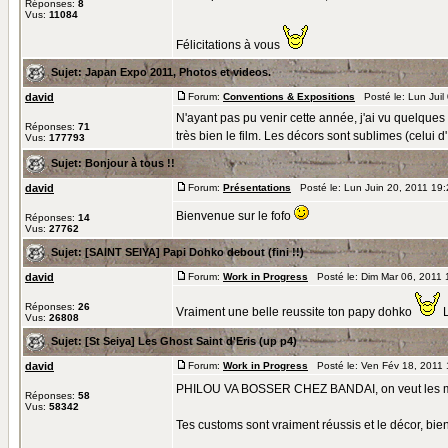
Réponses:
8
Vus:
11084
Félicitations à vous
Sujet:
Japan Expo 2011, Photos et videos.
david
Forum:
Conventions & Expositions
Posté le: Lun Juil
N'ayant pas pu venir cette année, j'ai vu quelques v
Réponses:
71
très bien le film. Les décors sont sublimes (celui d' 
Vus:
177793
Sujet:
Bonjour à tous !!
david
Forum:
Présentations
Posté le: Lun Juin 20, 2011 19
Bienvenue sur le fofo
Réponses:
14
Vus:
27762
Sujet:
[SAINT SEIYA] Papi Dohko debout (fini !!)
david
Forum:
Work in Progress
Posté le: Dim Mar 06, 2011
Réponses:
26
Vraiment une belle reussite ton papy dohko
L
Vus:
26808
Sujet:
[St Seiya] Les Ghost Saint d'Eris (up p4)
david
Forum:
Work in Progress
Posté le: Ven Fév 18, 2011
PHILOU VA BOSSER CHEZ BANDAI, on veut les
Réponses:
58
Vus:
58342
Tes customs sont vraiment réussis et le décor, bi