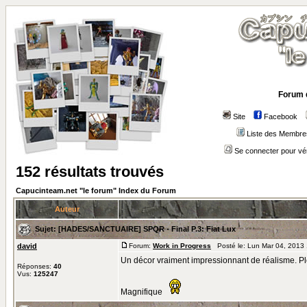
Forum 
Site
Facebook
Liste des Membre
Se connecter pour vé
152 résultats trouvés
Capucinteam.net "le forum" Index du Forum
Auteur
Sujet:
[HADES/SANCTUAIRE] SPQR - Final P.3: Fiat Lux
david
Forum:
Work in Progress
Posté le: Lun Mar 04, 2013
Un décor vraiment impressionnant de réalisme. Plein
Réponses:
40
Vus:
125247
Magnifique