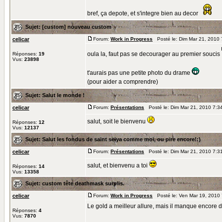
bref, ça depote, et s'integre bien au decor
Sujet:
[custom] nouveau custom
celicar
Forum:
Work in Progress
Posté le: Dim Mar 21, 2010
oula la, faut pas se decourager au premier soucis
Réponses:
19
Vus:
23898
t'aurais pas une petite photo du drame
(pour aider a comprendre)
Sujet:
Salut le monde !
celicar
Forum:
Présentations
Posté le: Dim Mar 21, 2010 7:3
salut, soit le bienvenu
Réponses:
12
Vus:
12137
Sujet:
Salut les fondus de saint seiya comme moi, ou pire encore!:)
celicar
Forum:
Présentations
Posté le: Dim Mar 21, 2010 7:3
salut, et bienvenu a toi
Réponses:
14
Vus:
13358
Sujet:
custom tête deathmask surplis.
celicar
Forum:
Work in Progress
Posté le: Ven Mar 19, 2010
Le gold a meilleur allure, mais il manque encore d
Réponses:
4
Vus:
7870