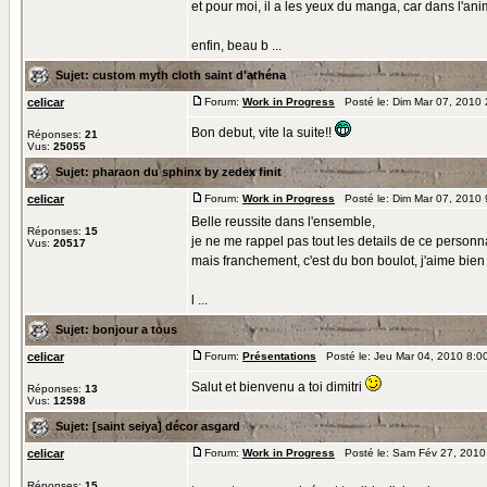
et pour moi, il a les yeux du manga, car dans l'an
enfin, beau b ...
Sujet:
custom myth cloth saint d'athéna
celicar
Forum:
Work in Progress
Posté le: Dim Mar 07, 2010
Bon debut, vite la suite!!
Réponses:
21
Vus:
25055
Sujet:
pharaon du sphinx by zedex finit
celicar
Forum:
Work in Progress
Posté le: Dim Mar 07, 2010
Belle reussite dans l'ensemble,
Réponses:
15
je ne me rappel pas tout les details de ce person
Vus:
20517
mais franchement, c'est du bon boulot, j'aime bien 
l ...
Sujet:
bonjour a tous
celicar
Forum:
Présentations
Posté le: Jeu Mar 04, 2010 8:0
Salut et bienvenu a toi dimitri
Réponses:
13
Vus:
12598
Sujet:
[saint seiya] décor asgard
celicar
Forum:
Work in Progress
Posté le: Sam Fév 27, 2010
Réponses:
15