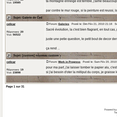
ta montagne enneigé est terrible, j'aime beaucoup 
Vus:
19585
par contre le mur rouge, si la peinture est reussi, l
Sujet:
Galerie de Ced
celicar
Forum:
Galeries
Posté le: Dim Fév 21, 2010 21:16 S
Sacré évolution, la c'est bien flagrant, en tout cas
Réponses:
20
Vus:
56522
juste une petie question, le petit bout de decor der
ça rend ...
Sujet:
[custom] nouveau custom
celicar
Forum:
Work in Progress
Posté le: Sam Fév 20, 2010
pour ma part, j'ai laisser tomber le papier alu, c'es
Réponses:
19
si j'ai besoin d'oter la milliput du corps, je graisse
Vus:
23898
Page
1
sur
31
Powered by
Tra