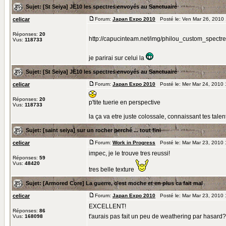
Sujet:
[St Seiya] JE10 les spectres envoyés au Sanctuaire
celicar
Forum:
Japan Expo 2010
Posté le: Ven Mar 26, 2010
Réponses:
20
http://capucinteam.net/img/philou_custom_spectr
Vus:
118733
je parirai sur celui la
Sujet:
[St Seiya] JE10 les spectres envoyés au Sanctuaire
celicar
Forum:
Japan Expo 2010
Posté le: Mer Mar 24, 2010
Réponses:
20
p'tite tuerie en perspective
Vus:
118733
la ça va etre juste colossale, connaissant tes talen
Sujet:
[saint seiya] sur un rocher perché ... tout fini
celicar
Forum:
Work in Progress
Posté le: Mar Mar 23, 2010
impec, je le trouve tres reussi!
Réponses:
59
Vus:
48420
tres belle texture
Sujet:
[Armored Core] La guerre, c'est moche et en plus ca fait mal
celicar
Forum:
Japan Expo 2010
Posté le: Mar Mar 23, 2010
EXCELLENT!
Réponses:
86
t'aurais pas fait un peu de weathering par hasard
Vus:
168098