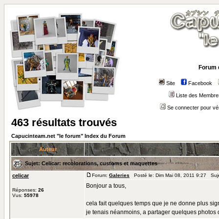
Forum 
Site
Facebook
Liste des Membre
Se connecter pour vé
463 résultats trouvés
Capucinteam.net "le forum" Index du Forum
Auteur
Sujet:
Celicar: recolorations, customs et maquettes
celicar
Forum:
Galeries
Posté le: Dim Mai 08, 2011 9:27 Suj
Bonjour a tous,
Réponses:
26
Vus:
55978
cela fait quelques temps que je ne donne plus sig
je tenais néanmoins, a partager quelques photos de