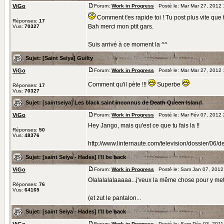
ViGo
Forum:
Work in Progress
Posté le: Mar Mar 27, 2012
Comment t'es rapide toi ! Tu post plus vite que
Réponses:
17
Bah merci mon ptit gars.
Vus:
70327
Suis arrivé à ce moment la ^^
Sujet:
[Saint Seiya] Guilty
ViGo
Forum:
Work in Progress
Posté le: Mar Mar 27, 2012
Comment qu'il pète !!!
Superbe
Réponses:
17
Vus:
70327
Sujet:
[saintseiya] Les black saint inconnus de Death Queen Island
ViGo
Forum:
Work in Progress
Posté le: Mar Fév 07, 2012
Hey Jango, mais qu'est ce que tu fais la !!
Réponses:
50
Vus:
48376
http://www.linternaute.com/television/dossier/06
Sujet:
[saint Seiya - Hades] I'll be back
ViGo
Forum:
Work in Progress
Posté le: Sam Jan 07, 2012
Olalalalalaaaaa...j'veux la même chose pour y mett
Réponses:
76
Vus:
64165
(et zut le pantalon...
Sujet:
[saint Seiya - Hades] I'll be back
Forum:
Work in Progress
Posté le: Sam Déc 03, 2011