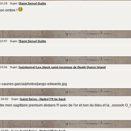
 14:19 Sujet:
[Saint Seiya] Guilty
 ton ombre !
 13:57 Sujet:
[Saint Seiya] Guilty
 23:04 Sujet:
[saintseiya] Les black saint inconnus de Death Queen Island
/de-caunes-garcia/photos/jango-edwards.jpg
 19:02 Sujet:
[saint Seiya - Hades] I'll be back
re mon sagittaire premium dedans !!! avec de l'or et non du bleu et la...oooooh O_
 19:50 Sujet:
[saint Seiya - Hades] I'll be back