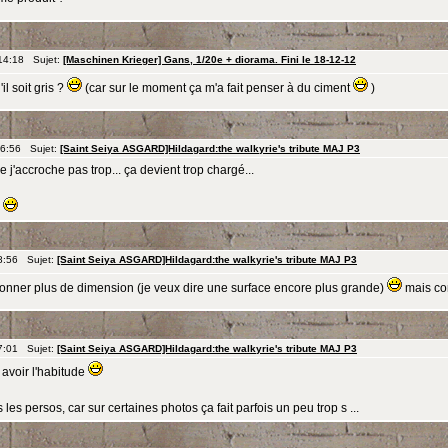
 14:18 Sujet:
[Maschinen Krieger] Gans, 1/20e + diorama. Fini le 18-12-12
il soit gris ?
(car sur le moment ça m'a fait penser à du ciment
)
 6:56 Sujet:
[Saint Seiya ASGARD]Hildagard:the walkyrie's tribute MAJ P3
e j'accroche pas trop... ça devient trop chargé...
s
8:56 Sujet:
[Saint Seiya ASGARD]Hildagard:the walkyrie's tribute MAJ P3
donner plus de dimension (je veux dire une surface encore plus grande)
mais com
7:01 Sujet:
[Saint Seiya ASGARD]Hildagard:the walkyrie's tribute MAJ P3
au avoir l'habitude
les persos, car sur certaines photos ça fait parfois un peu trop s ...