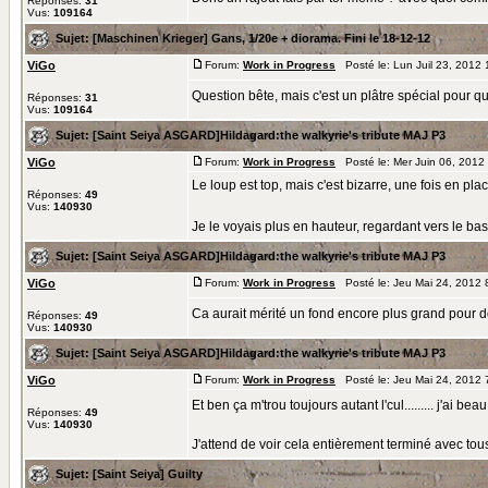
Réponses:
31
Vus:
109164
Sujet:
[Maschinen Krieger] Gans, 1/20e + diorama. Fini le 18-12-12
ViGo
Forum:
Work in Progress
Posté le: Lun Juil 23, 2012
Question bête, mais c'est un plâtre spécial pour qu'
Réponses:
31
Vus:
109164
Sujet:
[Saint Seiya ASGARD]Hildagard:the walkyrie's tribute MAJ P3
ViGo
Forum:
Work in Progress
Posté le: Mer Juin 06, 2012
Le loup est top, mais c'est bizarre, une fois en plac
Réponses:
49
Vus:
140930
Je le voyais plus en hauteur, regardant vers le ba
Sujet:
[Saint Seiya ASGARD]Hildagard:the walkyrie's tribute MAJ P3
ViGo
Forum:
Work in Progress
Posté le: Jeu Mai 24, 2012 
Ca aurait mérité un fond encore plus grand pour 
Réponses:
49
Vus:
140930
Sujet:
[Saint Seiya ASGARD]Hildagard:the walkyrie's tribute MAJ P3
ViGo
Forum:
Work in Progress
Posté le: Jeu Mai 24, 2012 
Et ben ça m'trou toujours autant l'cul......... j'ai be
Réponses:
49
Vus:
140930
J'attend de voir cela entièrement terminé avec tous 
Sujet:
[Saint Seiya] Guilty