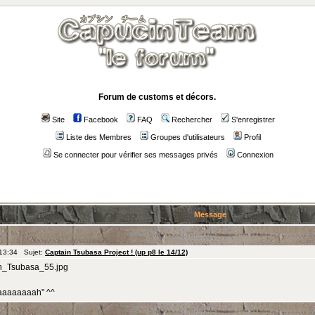
Forum de customs et décors.
Site
Facebook
FAQ
Rechercher
S'enregistrer
Liste des Membres
Groupes d'utilisateurs
Profil
Se connecter pour vérifier ses messages privés
Connexion
Message
 13:34 Sujet:
Captain Tsubasa Project ! (up p8 le 14/12)
in_Tsubasa_55.jpg
uaaaaaaaaah" ^^