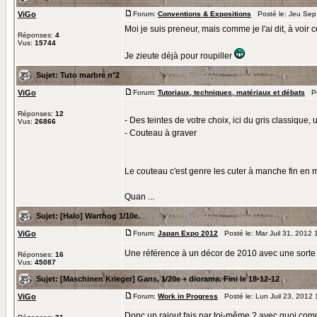
ViGo
Forum:
Conventions & Expositions
Posté le: Jeu Sep
Moi je suis preneur, mais comme je l'ai dit, à voir
Réponses:
4
Vus:
15744
Je zieute déjà pour roupiller
Sujet:
Tuto marbre n°2
ViGo
Forum:
Tutoriaux, techniques, matériaux et débats
Pos
Réponses:
12
- Des teintes de votre choix, ici du gris classique,
Vus:
26866
- Couteau à graver
Le couteau c'est genre les cuter à manche fin en 
Quan ...
Sujet:
[Halo] Warthog 1/10e.
ViGo
Forum:
Japan Expo 2012
Posté le: Mar Juil 31, 2012
Une référence à un décor de 2010 avec une sorte 
Réponses:
16
Vus:
45087
Sujet:
[Maschinen Krieger] Gans, 1/20e + diorama. Fini le 18-12-12
ViGo
Forum:
Work in Progress
Posté le: Lun Juil 23, 2012
Donc un rajout fais par toi-même ? avec quoi com