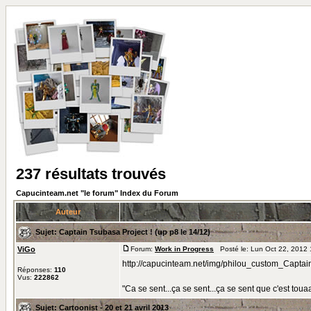
237 résultats trouvés
Capucinteam.net "le forum" Index du Forum
Auteur
Sujet:
Captain Tsubasa Project ! (up p8 le 14/12)
ViGo
Forum:
Work in Progress
Posté le: Lun Oct 22, 2012
http://capucinteam.net/img/philou_custom_Capta
Réponses:
110
Vus:
222862
"Ca se sent...ça se sent...ça se sent que c'est to
Sujet:
Cartoonist - 20 et 21 avril 2013