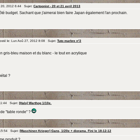
 20, 2012 6:44 Sujet:
Cartoonist - 20 et 21 avril 2013
 côté budget. Sachant que j'aimerai bien faire Japan également l'an prochain.
té le: Lun Aoû 27, 2012 8:08 Sujet:
Tuto marbre n°2
 un gris-bleu maison et du blanc - le tout en acrylique
métal ?
 11:44 Sujet:
[Halo] Warthog 1/10e.
de "table ronde" ?
 15:54 Sujet:
[Maschinen Krieger] Gans, 1/20e + diorama. Fini le 18-12-12
me produit ?