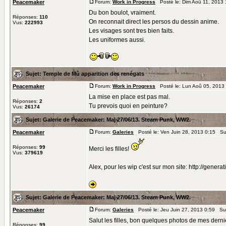
Peacemaker
Forum:
Work in Progress
Posté le: Dim Aoû 11, 2013
Du bon boulot, vraiment.
Réponses:
110
On reconnait direct les persos du dessin anime.
Vus:
222993
Les visages sont tres bien faits.
Les uniformes aussi.
Sujet:
Temple de Mû apparition des renégats
Peacemaker
Forum:
Work in Progress
Posté le: Lun Aoû 05, 2013
La mise en place est pas mal.
Réponses:
2
Tu prevois quoi en peinture?
Vus:
26174
Sujet:
Galerie de Peacemaker: Maj 27/06/13. Steam Punk, WW2.
Peacemaker
Forum:
Galeries
Posté le: Ven Juin 28, 2013 0:15 Su
Réponses:
99
Merci les filles!
Vus:
379619
Alex, pour les wip c'est sur mon site: http://gene
Sujet:
Galerie de Peacemaker: Maj 27/06/13. Steam Punk, WW2.
Peacemaker
Forum:
Galeries
Posté le: Jeu Juin 27, 2013 0:59 Su
Salut les filles, bon quelques photos de mes dern
Réponses:
99