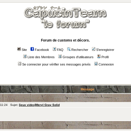
Forum de customs et décors.
Site
Facebook
FAQ
Rechercher
S'enregistrer
Liste des Membres
Groupes d'utilisateurs
Profil
Se connecter pour vérifier ses messages privés
Connexion
Message
 11:24 Sujet:
[jeux video]Meryl Gray Solid