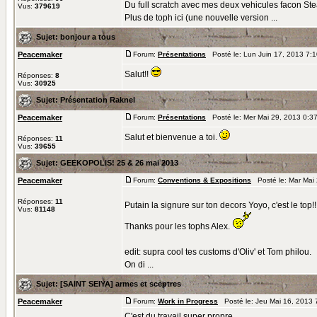
Du full scratch avec mes deux vehicules facon St
Vus:
379619
Plus de toph ici (une nouvelle version ...
Sujet:
bonjour a tous
Peacemaker
Forum:
Présentations
Posté le: Lun Juin 17, 2013 7:
Salut!!
Réponses:
8
Vus:
30925
Sujet:
Présentation Raknel
Peacemaker
Forum:
Présentations
Posté le: Mer Mai 29, 2013 0:3
Salut et bienvenue a toi.
Réponses:
11
Vus:
39655
Sujet:
GEEKOPOLIS! 25 & 26 mai 2013
Peacemaker
Forum:
Conventions & Expositions
Posté le: Mar Mai
Réponses:
11
Putain la signure sur ton decors Yoyo, c'est le top!!
Vus:
81148
Thanks pour les tophs Alex.
edit: supra cool tes customs d'Oliv' et Tom philou.
On di ...
Sujet:
[SAINT SEIYA] armes et sceptres
Peacemaker
Forum:
Work in Progress
Posté le: Jeu Mai 16, 2013 
C'est du travail super propre.