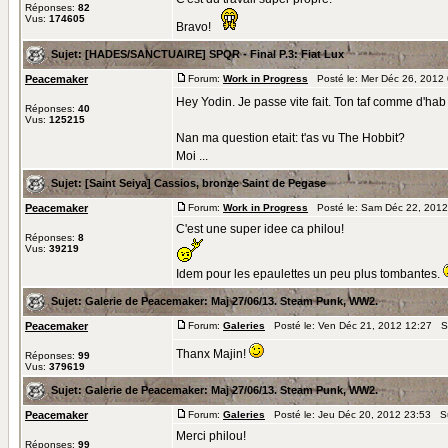
Réponses:
82
Vus:
174605
Bravo!
Sujet:
[HADES/SANCTUAIRE] SPQR - Final P.3: Fiat Lux
Peacemaker
Forum:
Work in Progress
Posté le: Mer Déc 26, 2012
Hey Yodin. Je passe vite fait. Ton taf comme d'hab 
Réponses:
40
Vus:
125215
Nan ma question etait: t'as vu The Hobbit?
Moi ...
Sujet:
[Saint Seiya] Cassios, bronze Saint de Pegase
Peacemaker
Forum:
Work in Progress
Posté le: Sam Déc 22, 2012
C'est une super idee ca philou!
Réponses:
8
Vus:
39219
Idem pour les epaulettes un peu plus tombantes.
Sujet:
Galerie de Peacemaker: Maj 27/06/13. Steam Punk, WW2.
Peacemaker
Forum:
Galeries
Posté le: Ven Déc 21, 2012 12:27 S
Thanx Majin!
Réponses:
99
Vus:
379619
Sujet:
Galerie de Peacemaker: Maj 27/06/13. Steam Punk, WW2.
Peacemaker
Forum:
Galeries
Posté le: Jeu Déc 20, 2012 23:53 S
Merci philou!
Réponses:
99