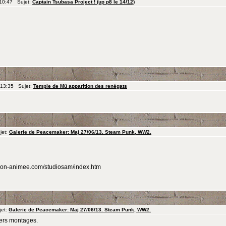
 10:47 Sujet:
Captain Tsubasa Project ! (up p8 le 14/12)
 13:35 Sujet:
Temple de Mû apparition des renégats
jet:
Galerie de Peacemaker: Maj 27/06/13. Steam Punk, WW2.
ration-animee.com/studiosam/index.htm
jet:
Galerie de Peacemaker: Maj 27/06/13. Steam Punk, WW2.
iers montages.