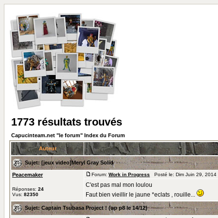
1773 résultats trouvés
Capucinteam.net "le forum" Index du Forum
Auteur
Sujet:
[jeux video]Meryl Gray Solid
Peacemaker
Forum:
Work in Progress
Posté le: Dim Juin 29, 2014
C'est pas mal mon loulou
Réponses:
24
Faut bien vieillir le jaune *eclats , rouille...
Vus:
82350
Sujet:
Captain Tsubasa Project ! (up p8 le 14/12)