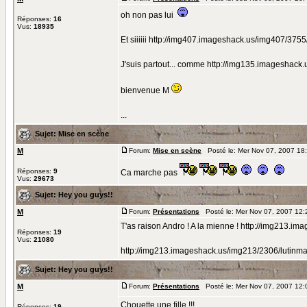
oh non pas lui
Réponses:
16
Vus:
18935
Et siiiiii http://img407.imageshack.us/img407/3755
J'suis partout... comme http://img135.imageshack
bienvenue M
...
Sujet:
Mise en scène
M
Forum:
Mise en scène
Posté le: Mer Nov 07, 2007 18
Réponses:
9
Ca marche pas
Vus:
29673
Sujet:
Hey you guys!!
M
Forum:
Présentations
Posté le: Mer Nov 07, 2007 12
T'as raison Andro ! A la mienne ! http://img213.i
Réponses:
19
Vus:
21080
http://img213.imageshack.us/img213/2306/lutinma
Sujet:
Hey you guys!!
M
Forum:
Présentations
Posté le: Mer Nov 07, 2007 12
Chouette une fille !!!
Réponses:
19