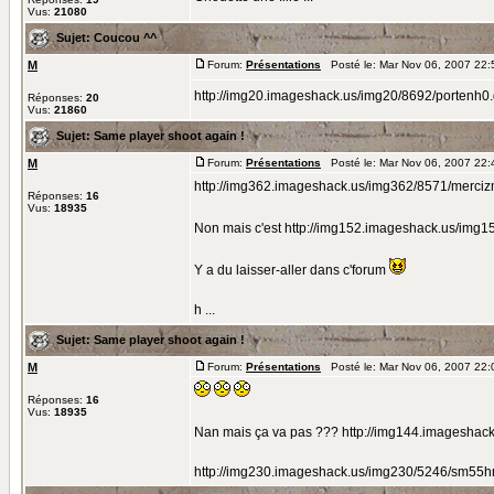
Vus:
21080
Sujet:
Coucou ^^
M
Forum:
Présentations
Posté le: Mar Nov 06, 2007 22
http://img20.imageshack.us/img20/8692/portenh0.gi
Réponses:
20
Vus:
21860
Sujet:
Same player shoot again !
M
Forum:
Présentations
Posté le: Mar Nov 06, 2007 22
http://img362.imageshack.us/img362/8571/merciz
Réponses:
16
Vus:
18935
Non mais c'est http://img152.imageshack.us/img1
Y a du laisser-aller dans c'forum
h ...
Sujet:
Same player shoot again !
M
Forum:
Présentations
Posté le: Mar Nov 06, 2007 22
Réponses:
16
Vus:
18935
Nan mais ça va pas ??? http://img144.imageshac
http://img230.imageshack.us/img230/5246/sm55h