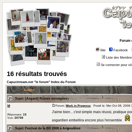
Forum 
Site
Facebook
Liste des Membre
Se connecter pour vé
16 résultats trouvés
Capucinteam.net "le forum" Index du Forum
Auteur
Sujet:
[Asgard] Ruines enneigées
M
Forum:
Work in Progress
Posté le: Mer Oct 08, 2008
J'aime bien... c'est simple mais réussi, pratique 
Réponses:
15
Vus:
20708
asgardien embellira encore plus l'ensemble
Sujet:
Festival de la BD 2008 à Angoulême