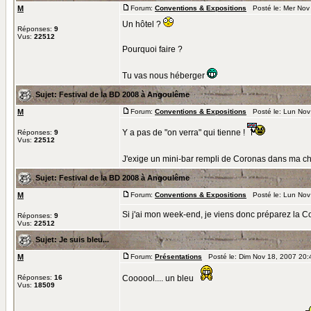
M
Forum:
Conventions & Expositions
Posté le: Mer Nov
Un hôtel ?
Réponses:
9
Vus:
22512
Pourquoi faire ?
Tu vas nous héberger
Sujet:
Festival de la BD 2008 à Angoulême
M
Forum:
Conventions & Expositions
Posté le: Lun Nov
Y a pas de "on verra" qui tienne !
Réponses:
9
Vus:
22512
J'exige un mini-bar rempli de Coronas dans ma c
Sujet:
Festival de la BD 2008 à Angoulême
M
Forum:
Conventions & Expositions
Posté le: Lun Nov
Si j'ai mon week-end, je viens donc préparez la 
Réponses:
9
Vus:
22512
Sujet:
Je suis bleu...
M
Forum:
Présentations
Posté le: Dim Nov 18, 2007 20
Réponses:
16
Coooool.... un bleu
Vus:
18509