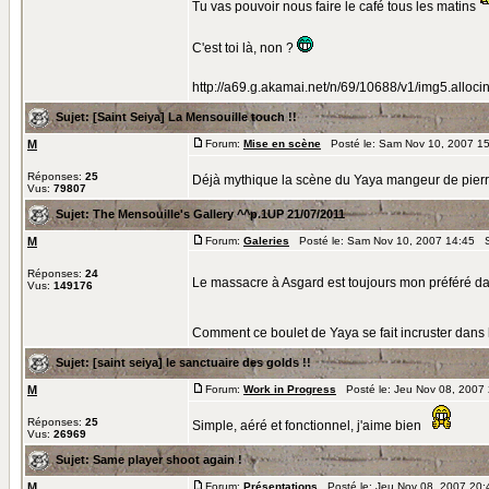
Tu vas pouvoir nous faire le café tous les matins
C'est toi là, non ?
http://a69.g.akamai.net/n/69/10688/v1/img5.allocine
Sujet:
[Saint Seiya] La Mensouille touch !!
M
Forum:
Mise en scène
Posté le: Sam Nov 10, 2007 1
Réponses:
25
Déjà mythique la scène du Yaya mangeur de pier
Vus:
79807
Sujet:
The Mensouille's Gallery ^^p.1UP 21/07/2011
M
Forum:
Galeries
Posté le: Sam Nov 10, 2007 14:45 S
Réponses:
24
Le massacre à Asgard est toujours mon préféré da
Vus:
149176
Comment ce boulet de Yaya se fait incruster dans
Sujet:
[saint seiya] le sanctuaire des golds !!
M
Forum:
Work in Progress
Posté le: Jeu Nov 08, 2007
Réponses:
25
Simple, aéré et fonctionnel, j'aime bien
Vus:
26969
Sujet:
Same player shoot again !
M
Forum:
Présentations
Posté le: Jeu Nov 08, 2007 20