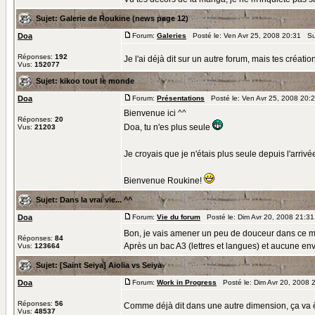
Sujet:
Galerie de Roukine (news page 12)
Doa
Forum:
Galeries
Posté le: Ven Avr 25, 2008 20:31 Su
Réponses:
192
Je l'ai déjà dit sur un autre forum, mais tes créati
Vus:
152077
Sujet:
kikoo tout le monde
Doa
Forum:
Présentations
Posté le: Ven Avr 25, 2008 20:
Bienvenue ici ^^
Réponses:
20
Doa, tu n'es plus seule
Vus:
21203
Je croyais que je n'étais plus seule depuis l'arri
Bienvenue Roukine!
Sujet:
Dans la vrai vie... ^^
Doa
Forum:
Vie du forum
Posté le: Dim Avr 20, 2008 21:3
Bon, je vais amener un peu de douceur dans ce m
Réponses:
84
Après un bac A3 (lettres et langues) et aucune env
Vus:
123664
Sujet:
[Saint Seiya] Aiolia vs Seiya
Doa
Forum:
Work in Progress
Posté le: Dim Avr 20, 2008 
Réponses:
56
Comme déjà dit dans une autre dimension, ça va êt
Vus:
48537