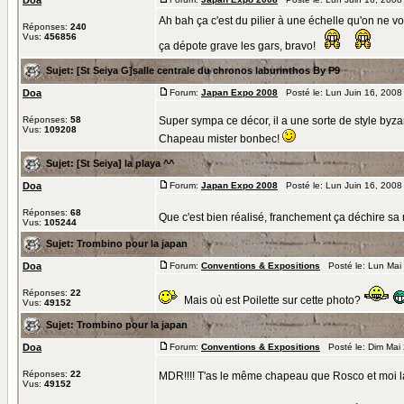
Doa
Ah bah ça c'est du pilier à une échelle qu'on ne v
Réponses:
240
Vus:
456856
ça dépote grave les gars, bravo!
Sujet:
[St Seiya G]salle centrale du chronos laburinthos By P9
Doa
Forum:
Japan Expo 2008
Posté le: Lun Juin 16, 2008
Réponses:
58
Super sympa ce décor, il a une sorte de style byza
Vus:
109208
Chapeau mister bonbec!
Sujet:
[St Seiya] la playa ^^
Doa
Forum:
Japan Expo 2008
Posté le: Lun Juin 16, 2008
Réponses:
68
Que c'est bien réalisé, franchement ça déchire s
Vus:
105244
Sujet:
Trombino pour la japan
Doa
Forum:
Conventions & Expositions
Posté le: Lun Mai
Réponses:
22
Mais où est Poilette sur cette photo?
Vus:
49152
Sujet:
Trombino pour la japan
Doa
Forum:
Conventions & Expositions
Posté le: Dim Mai
Réponses:
22
MDR!!!! T'as le même chapeau que Rosco et moi 
Vus:
49152