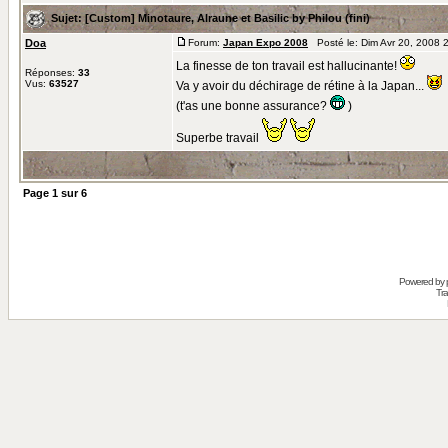
Sujet:
[Custom] Minotaure, Alraune et Basilic by Philou (fini)
Doa
Forum:
Japan Expo 2008
Posté le: Dim Avr 20, 2008 
La finesse de ton travail est hallucinante!
Réponses:
33
Vus:
63527
Va y avoir du déchirage de rétine à la Japan...
(t'as une bonne assurance?
)
Superbe travail
Page
1
sur
6
Powered by
Tra