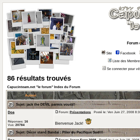
Forum 
Site
Facebook
Liste des Membre
Se connecter pour vé
86 résultats trouvés
Capucinteam.net "le forum" Index du Forum
Auteur
Sujet:
jack the DEVIL parmis vous!!!
Doa
Forum:
Présentations
Posté le: Ven Juin 27, 2008 8:
Réponses:
16
Bienvenue Jack!
Vus:
20784
Sujet:
Décor stand Bandai : Pilier du Pacifique Sud!!!
Forum:
Japan Expo 2008
Posté le: Lun Juin 16, 2008