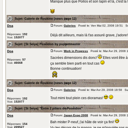
Manque plus que Poilos et son lapin et là, c'est la fi
Sujet:
Galerie de Roukine (news page 12)
Doa
Forum:
Galeries
Posté le: Ven Mai 02, 2008 19:51 S
Réponses:
192
Déjà dit ailleurs, mais là t'as assuré grave, j'adore!
Vus:
152077
Sujet:
[St Seiya] Poséidon by puppetmaster
Doa
Forum:
Work in Progress
Posté le: Mar Avr 29, 2008 
Sacrées dimensions dis donc!
Elles vont être à
Réponses:
57
Vus:
46668
ça semble bien parti en tout cas
Bonne continuation!
Sujet:
Galerie de Roukine (news page 12)
Doa
Forum:
Galeries
Posté le: Mar Avr 29, 2008 18:58 Su
Tout mimi tout plein ces dioramas!
Réponses:
192
Vus:
152077
Sujet:
[St Seiya] "Entre 2 piliers de Poséidon"
Doa
Forum:
Japan Expo 2008
Posté le: Mar Avr 29, 2008 
Bah mister P-neuf, j'ai hâte de voir ça fini!
Réponses:
154
Vus:
209527
Vu tes décors de la manga, je ne m'inquiète pas sur