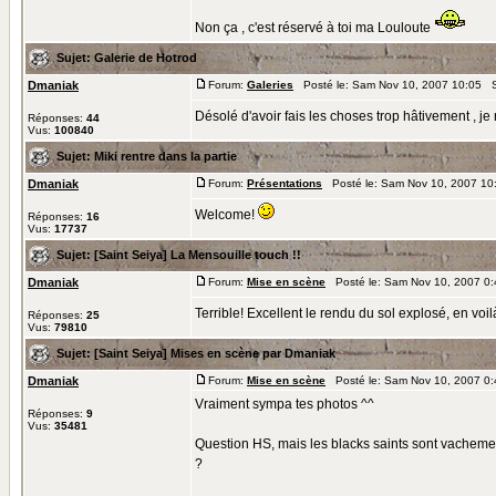
Non ça , c'est réservé à toi ma Louloute
Sujet:
Galerie de Hotrod
Dmaniak
Forum:
Galeries
Posté le: Sam Nov 10, 2007 10:05 S
Désolé d'avoir fais les choses trop hâtivement , je
Réponses:
44
Vus:
100840
Sujet:
Miki rentre dans la partie
Dmaniak
Forum:
Présentations
Posté le: Sam Nov 10, 2007 10
Welcome!
Réponses:
16
Vus:
17737
Sujet:
[Saint Seiya] La Mensouille touch !!
Dmaniak
Forum:
Mise en scène
Posté le: Sam Nov 10, 2007 0
Terrible! Excellent le rendu du sol explosé, en voil
Réponses:
25
Vus:
79810
Sujet:
[Saint Seiya] Mises en scène par Dmaniak
Dmaniak
Forum:
Mise en scène
Posté le: Sam Nov 10, 2007 0
Vraiment sympa tes photos ^^
Réponses:
9
Vus:
35481
Question HS, mais les blacks saints sont vachemen
?