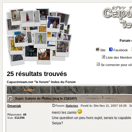
Forum 
Site
Facebook
Liste des Membre
Se connecter pour vé
25 résultats trouvés
Capucinteam.net "le forum" Index du Forum
Auteur
Sujet:
Galerie de Philou (maj le 21/11/07)
Dmaniak
Forum:
Galeries
Posté le: Dim Nov 11, 2007 18:36 S
merci les zamis
Réponses:
46
Une question un peu hors sujet, serais tu capable
Vus:
311296
Seiya?