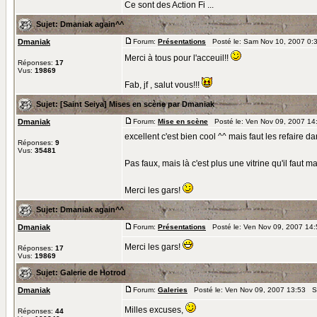
Ce sont des Action Fi ...
Sujet:
Dmaniak again^^
Dmaniak
Forum:
Présentations
Posté le: Sam Nov 10, 2007 0:
Merci à tous pour l'acceuil!!
Réponses:
17
Vus:
19869
Fab, jf , salut vous!!!
Sujet:
[Saint Seiya] Mises en scène par Dmaniak
Dmaniak
Forum:
Mise en scène
Posté le: Ven Nov 09, 2007 14
excellent c'est bien cool ^^ mais faut les refaire 
Réponses:
9
Vus:
35481
Pas faux, mais là c'est plus une vitrine qu'il faut m
Merci les gars!
Sujet:
Dmaniak again^^
Dmaniak
Forum:
Présentations
Posté le: Ven Nov 09, 2007 14
Merci les gars!
Réponses:
17
Vus:
19869
Sujet:
Galerie de Hotrod
Dmaniak
Forum:
Galeries
Posté le: Ven Nov 09, 2007 13:53 S
Milles excuses,
Réponses:
44