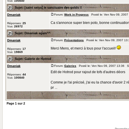
Vus:
100840
Sujet:
[saint seiya] le sanctuaire des golds !!
Dmaniak
Forum:
Work in Progress
Posté le: Ven Nov 09, 2007
Ca s'annonce super bien poto, bonne continuatio
Réponses:
25
Vus:
26972
Sujet:
Dmaniak again^^
Dmaniak
Forum:
Présentations
Posté le: Ven Nov 09, 2007 13
Merci Mens, et merci à tous pour l'accueil!
Réponses:
17
Vus:
19869
Sujet:
Galerie de Hotrod
Dmaniak
Forum:
Galeries
Posté le: Ven Nov 09, 2007 13:36 S
Edit de Hotrod pour rajout de tofs d'autres déors
Réponses:
44
Vus:
100840
Comme je l'ai précisé, j'ai eu la chance d'avoir 2
pr ...
Page
1
sur
2
Powered by