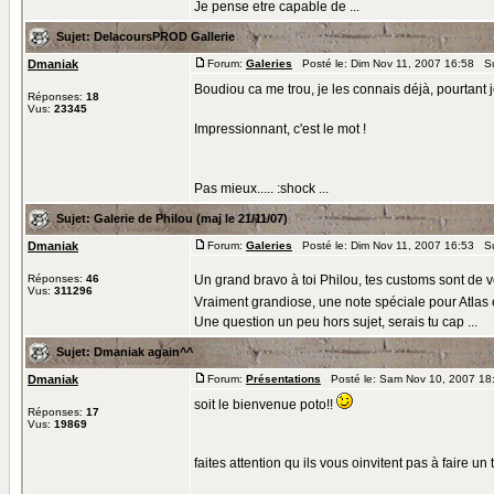
Je pense etre capable de ...
Sujet:
DelacoursPROD Gallerie
Dmaniak
Forum:
Galeries
Posté le: Dim Nov 11, 2007 16:58 S
Boudiou ca me trou, je les connais déjà, pourtant
Réponses:
18
Vus:
23345
Impressionnant, c'est le mot !
Pas mieux..... :shock ...
Sujet:
Galerie de Philou (maj le 21/11/07)
Dmaniak
Forum:
Galeries
Posté le: Dim Nov 11, 2007 16:53 S
Réponses:
46
Un grand bravo à toi Philou, tes customs sont de vé
Vus:
311296
Vraiment grandiose, une note spéciale pour Atlas 
Une question un peu hors sujet, serais tu cap ...
Sujet:
Dmaniak again^^
Dmaniak
Forum:
Présentations
Posté le: Sam Nov 10, 2007 18
soit le bienvenue poto!!
Réponses:
17
Vus:
19869
faites attention qu ils vous oinvitent pas à faire u