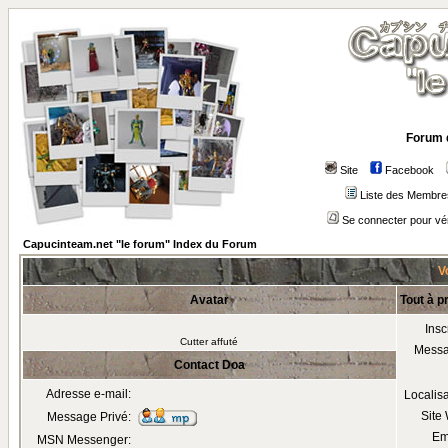
Forum 
Site
Facebook
Liste des Membre
Se connecter pour vé
Capucinteam.net "le forum" Index du Forum
Vo
Avatar
Tout à p
Insc
Cutter affuté
Mess
Contact Doa
Adresse e-mail:
Localis
Site
Message Privé:
Em
MSN Messenger: