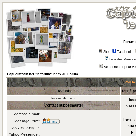
Forum 
Site
Facebook
Liste des Membre
Se connecter pour vé
Capucinteam.net "le forum" Index du Forum
Voir le
Avatar
Tout à 
Picasso du décor
Insc
Contact puppetmaster
Mess
Adresse e-mail:
Localis
Message Privé:
Site
MSN Messenger:
Em
Yahoo Messenger: