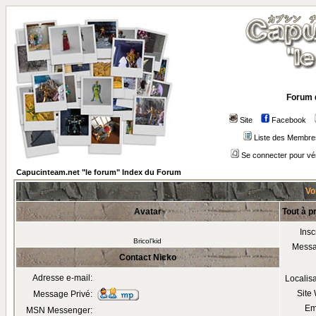
Forum 
Site
Facebook
Liste des Membre
Se connecter pour vé
Capucinteam.net "le forum" Index du Forum
Voi
Avatar
Tout à p
Insc
Bricol'kid
Mess
Contact Nicko
Adresse e-mail:
Localis
Site
Message Privé:
Em
MSN Messenger: