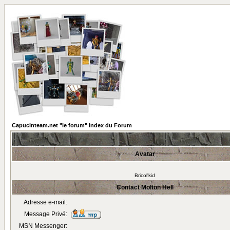
Capucinteam.net "le forum" Index du Forum
Avatar
Bricol'kid
Contact Molton Hell
Adresse e-mail:
Message Privé:
MSN Messenger: