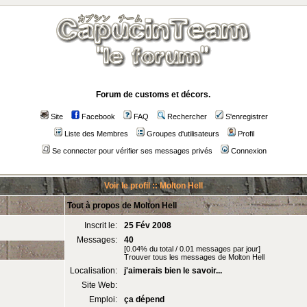
Forum de customs et décors.
Site
Facebook
FAQ
Rechercher
S'enregistrer
Liste des Membres
Groupes d'utilisateurs
Profil
Se connecter pour vérifier ses messages privés
Connexion
Voir le profil :: Molton Hell
Tout à propos de Molton Hell
Inscrit le:
25 Fév 2008
Messages:
40
[0.04% du total / 0.01 messages par jour]
Trouver tous les messages de Molton Hell
Localisation:
j'aimerais bien le savoir...
Site Web:
Emploi:
ça dépend