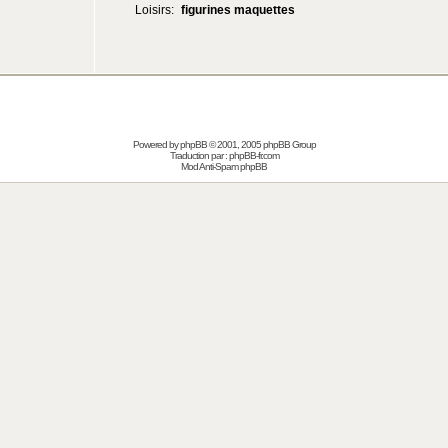
Loisirs:
figurines maquettes
Powered by
phpBB
© 2001, 2005 phpBB Group
Traduction par :
phpBB-fr.com
Mod Anti-Spam phpBB