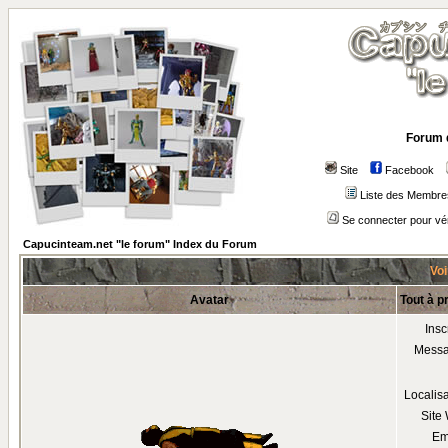
Forum 
Site
Facebook
Liste des Membre
Se connecter pour vé
Capucinteam.net "le forum" Index du Forum
Voi
Avatar
Tout à p
Insc
Mess
Localis
Site
Em