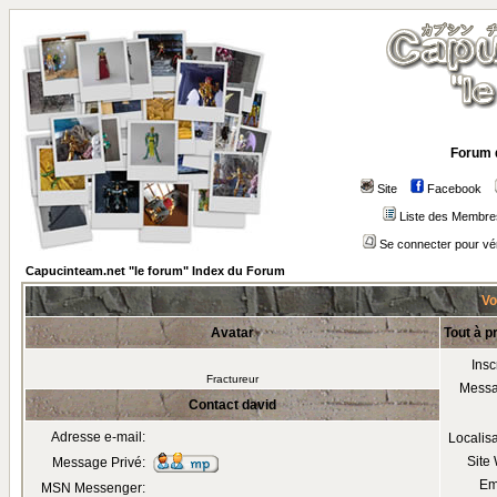
Forum 
Site
Facebook
Liste des Membre
Se connecter pour vé
Capucinteam.net "le forum" Index du Forum
Vo
Avatar
Tout à p
Insc
Fractureur
Mess
Contact david
Adresse e-mail:
Localis
Site
Message Privé:
Em
MSN Messenger: