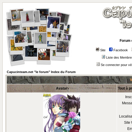
Forum 
Site
Facebook
Liste des Membre
Se connecter pour vé
Capucinteam.net "le forum" Index du Forum
V
Avatar
Tout à p
Insc
Mess
Localis
Site
Em