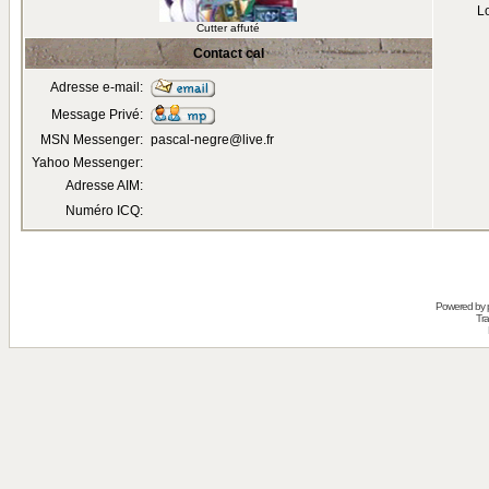
Lo
Cutter affuté
Contact cal
Adresse e-mail:
Message Privé:
MSN Messenger:
pascal-negre@live.fr
Yahoo Messenger:
Adresse AIM:
Numéro ICQ:
Powered by
Tra