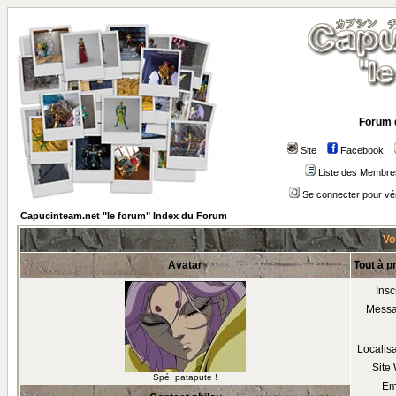
Forum 
Site
Facebook
Liste des Membre
Se connecter pour vé
Capucinteam.net "le forum" Index du Forum
Voi
Avatar
Tout à p
Insc
Mess
Localis
Site
Spé. patapute !
Em