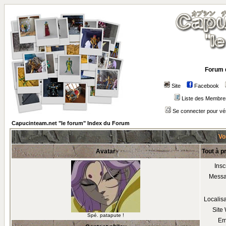
Forum 
Site
Facebook
Liste des Membre
Se connecter pour vé
Capucinteam.net "le forum" Index du Forum
Voi
Avatar
Tout à p
Insc
Mess
Localis
Site
Spé. patapute !
Em