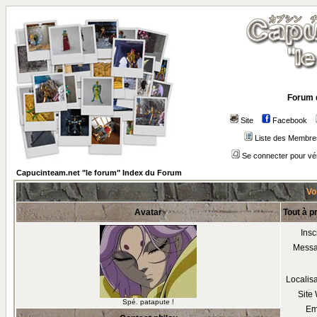
Forum 
Site
Facebook
Liste des Membre
Se connecter pour vé
Capucinteam.net "le forum" Index du Forum
Voi
Avatar
Tout à p
Insc
Mess
Localis
Site
Spé. patapute !
Em