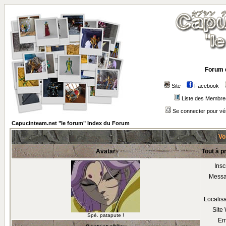
Forum 
Site
Facebook
Liste des Membre
Se connecter pour vé
Capucinteam.net "le forum" Index du Forum
Voi
Avatar
Tout à p
Insc
Mess
Localis
Site
Spé. patapute !
Em