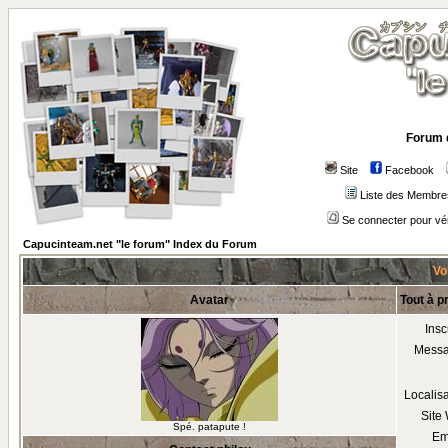
Forum 
Site
Facebook
Liste des Membre
Se connecter pour vé
Capucinteam.net "le forum" Index du Forum
Voi
Avatar
Tout à p
Insc
Mess
Localis
Site
Spé. patapute !
Em