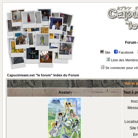
Forum 
Site
Facebook
Liste des Membre
Se connecter pour vé
Capucinteam.net "le forum" Index du Forum
Voir le 
Avatar
Tout à 
Insc
Mess
Localis
Site
Em