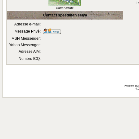
Lo
Cutter affuté
Contact speedman seiya
Adresse e-mail:
Message Privé:
MSN Messenger:
Yahoo Messenger:
Adresse AIM:
Numéro ICQ:
Powered by
Tra