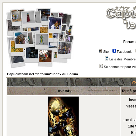
Forum 
Site
Facebook
Liste des Membre
Se connecter pour vé
Capucinteam.net "le forum" Index du Forum
Voi
Avatar
Tout à p
Insc
Mess
Localis
Site
Em