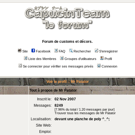
Forum de customs et décors.
Site
Facebook
FAQ
Rechercher
S'enregistrer
Liste des Membres
Groupes d'utilisateurs
Profil
Se connecter pour vérifier ses messages privés
Connexion
Voir le profil :: Mr Patator
Tout à propos de Mr Patator
Inscrit le:
02 Nov 2007
Messages:
8249
[7.96% du total / 1.20 messages par jour]
Trouver tous les messages de Mr Patator
Localisation:
devant une planche de poly ^_^;
Site Web:
Emploi: