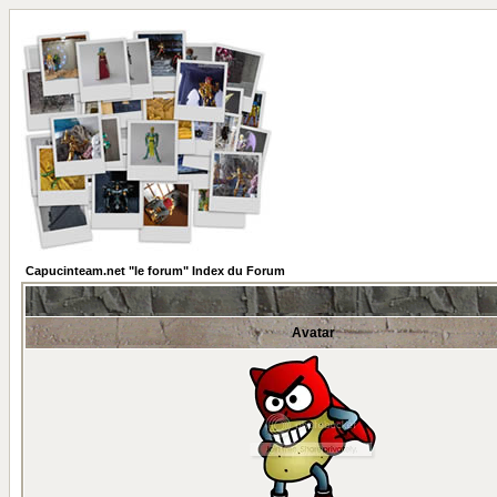
Capucinteam.net "le forum" Index du Forum
Avatar