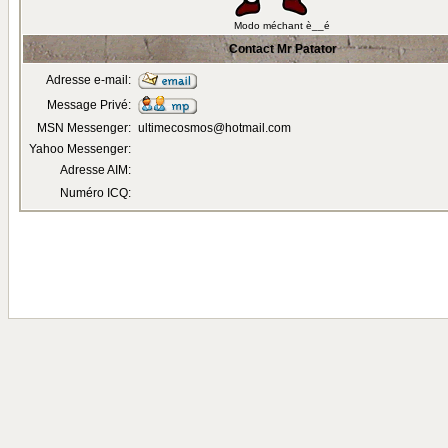
Modo méchant è__é
Contact Mr Patator
Adresse e-mail:
Message Privé:
MSN Messenger:
ultimecosmos@hotmail.com
Yahoo Messenger:
Adresse AIM:
Numéro ICQ: