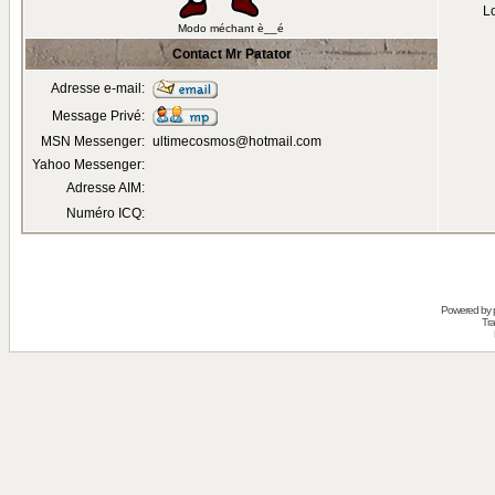
Lo
Modo méchant è__é
Contact Mr Patator
Adresse e-mail:
Message Privé:
MSN Messenger:
ultimecosmos@hotmail.com
Yahoo Messenger:
Adresse AIM:
Numéro ICQ:
Powered by
Tra