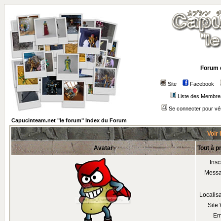
Forum 
Site
Facebook
Liste des Membre
Se connecter pour vé
Capucinteam.net "le forum" Index du Forum
Voir 
Avatar
Tout à p
Insc
Mess
Localis
Site
Em