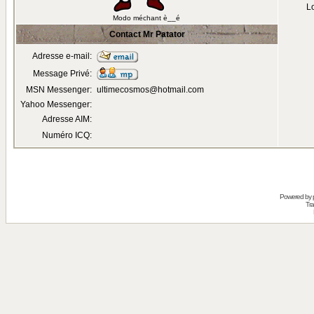
Lo
Modo méchant è__é
Contact Mr Patator
Adresse e-mail:
Message Privé:
MSN Messenger:
ultimecosmos@hotmail.com
Yahoo Messenger:
Adresse AIM:
Numéro ICQ:
Powered by
Tra