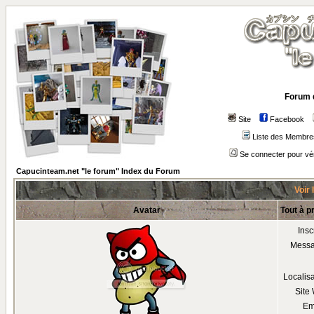
Forum 
Site
Facebook
Liste des Membre
Se connecter pour vé
Capucinteam.net "le forum" Index du Forum
Voir 
Avatar
Tout à p
Insc
Mess
Localis
Site
Em