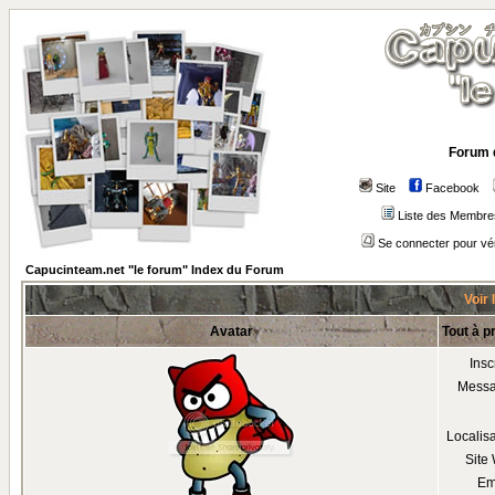
Forum 
Site
Facebook
Liste des Membre
Se connecter pour vé
Capucinteam.net "le forum" Index du Forum
Voir 
Avatar
Tout à p
Insc
Mess
Localis
Site
Em