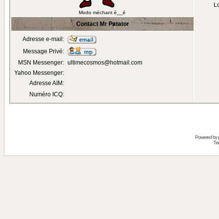
Lo
Modo méchant è__é
Contact Mr Patator
Adresse e-mail:
Message Privé:
MSN Messenger:
ultimecosmos@hotmail.com
Yahoo Messenger:
Adresse AIM:
Numéro ICQ:
Powered by
Tra