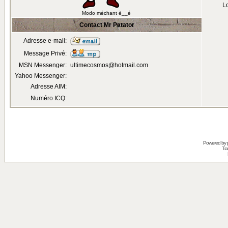
Lo
Modo méchant è__é
Contact Mr Patator
Adresse e-mail:
Message Privé:
MSN Messenger:
ultimecosmos@hotmail.com
Yahoo Messenger:
Adresse AIM:
Numéro ICQ:
Powered by
Tra