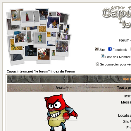
Forum 
Site
Facebook
Liste des Membre
Se connecter pour vé
Capucinteam.net "le forum" Index du Forum
Voir 
Avatar
Tout à p
Insc
Mess
Localis
Site
Em