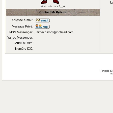
Lo
Modo méchant è__é
Contact Mr Patator
Adresse e-mail:
Message Privé:
MSN Messenger:
ultimecosmos@hotmail.com
Yahoo Messenger:
Adresse AIM:
Numéro ICQ:
Powered by
Tra