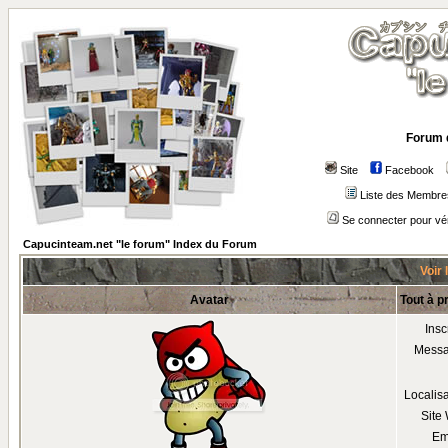
Forum 
Site
Facebook
Liste des Membre
Se connecter pour vé
Capucinteam.net "le forum" Index du Forum
Voir 
Avatar
Tout à p
Insc
Mess
Localis
Site
Em