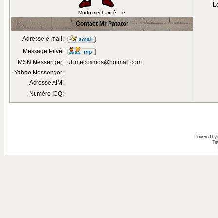
Lo
Modo méchant è__é
Contact Mr Patator
Adresse e-mail:
Message Privé:
MSN Messenger:
ultimecosmos@hotmail.com
Yahoo Messenger:
Adresse AIM:
Numéro ICQ:
Powered by
Tra