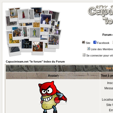
Forum 
Site
Facebook
Liste des Membre
Se connecter pour vé
Capucinteam.net "le forum" Index du Forum
Voir 
Avatar
Tout à p
Insc
Mess
Localis
Site
Em