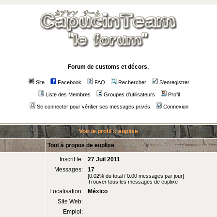
Forum de customs et décors.
Site
Facebook
FAQ
Rechercher
S'enregistrer
Liste des Membres
Groupes d'utilisateurs
Profil
Se connecter pour vérifier ses messages privés
Connexion
Voir le profil :: euplixe
Tout à propos de euplixe
Inscrit le:
27 Juil 2011
Messages:
17
[0.02% du total / 0.00 messages par jour]
Trouver tous les messages de euplixe
Localisation:
México
Site Web:
Emploi: