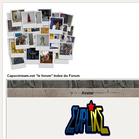
Capucinteam.net "le forum" Index du Forum
Avatar