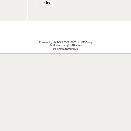
Loisirs:
Powered by
phpBB
© 2001, 2005 phpBB Group
Traduction par :
phpBB-fr.com
Mod Anti-Spam phpBB