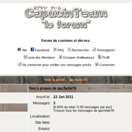
Forum de customs et décors.
Site
Facebook
FAQ
Rechercher
S'enregistrer
Liste des Membres
Groupes d'utilisateurs
Profil
Se connecter pour vérifier ses messages privés
Connexion
Voir le profil :: gachette78
Tout à propos de gachette78
Inscrit le:
22 Jan 2011
Messages:
3
[0.00% du total / 0.00 messages par jour]
Trouver tous les messages de gachette78
Localisation:
Site Web:
Emploi: