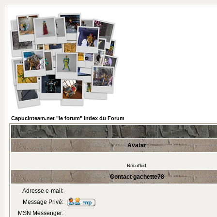
Capucinteam.net "le forum" Index du Forum
Avatar
Bricol'kid
Contact gachette78
Adresse e-mail:
Message Privé:
MSN Messenger: