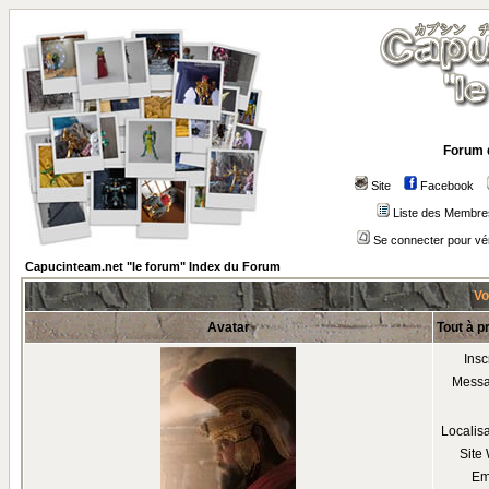
Forum 
Site
Facebook
Liste des Membre
Se connecter pour vé
Capucinteam.net "le forum" Index du Forum
Vo
Avatar
Tout à p
Insc
Mess
Localis
Site
Em