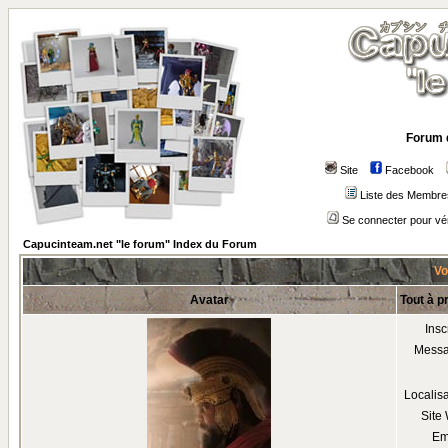
Forum 
Site
Facebook
Liste des Membre
Se connecter pour vé
Capucinteam.net "le forum" Index du Forum
Vo
Avatar
Tout à p
Insc
Mess
Localis
Site
Em