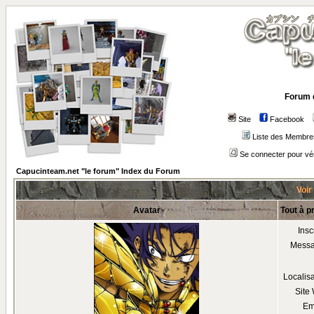
Forum 
Site
Facebook
Liste des Membre
Se connecter pour vé
Capucinteam.net "le forum" Index du Forum
Voir
Avatar
Tout à p
Insc
Mess
Localis
Site
Em