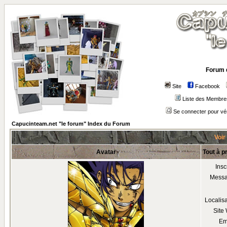
Forum 
Site
Facebook
Liste des Membre
Se connecter pour vé
Capucinteam.net "le forum" Index du Forum
Voir
Avatar
Tout à p
Insc
Mess
Localis
Site
Em