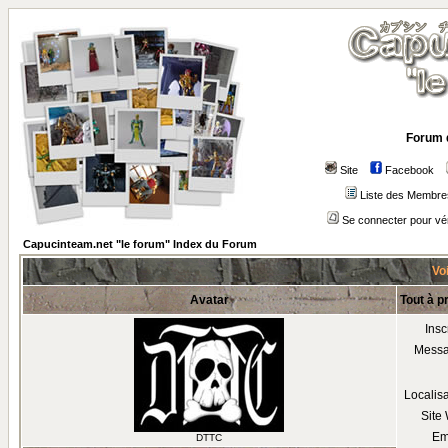
Forum 
Site
Facebook
Liste des Membre
Se connecter pour vé
Capucinteam.net "le forum" Index du Forum
Voi
Avatar
Tout à p
Insc
Mess
Localis
Site
Em
DTTC