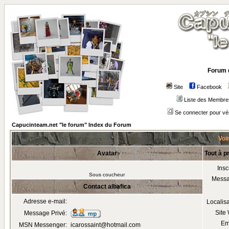
Forum 
Site
Facebook
Liste des Membre
Se connecter pour vé
Capucinteam.net "le forum" Index du Forum
Voir
Avatar
Tout à p
Insc
Sous coucheur
Mess
Contact albafica
Adresse e-mail:
Localis
Site
Message Privé:
Em
MSN Messenger:
icarossaint@hotmail.com