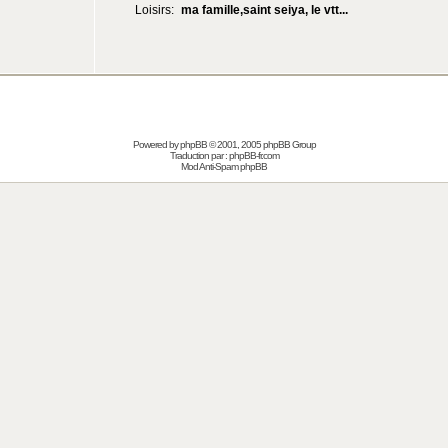
Loisirs:
ma famille,saint seiya, le vtt...
Powered by
phpBB
© 2001, 2005 phpBB Group
Traduction par :
phpBB-fr.com
Mod Anti-Spam phpBB