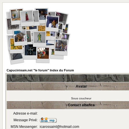
Capucinteam.net "le forum" Index du Forum
Avatar
Sous coucheur
Contact albafica
Adresse e-mail:
Message Privé:
MSN Messenger:
icarossaint@hotmail.com