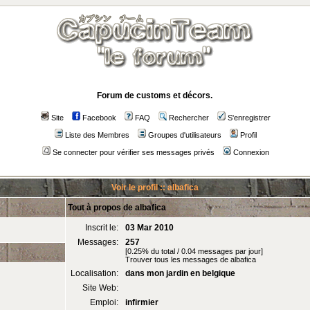
Forum de customs et décors.
Site
Facebook
FAQ
Rechercher
S'enregistrer
Liste des Membres
Groupes d'utilisateurs
Profil
Se connecter pour vérifier ses messages privés
Connexion
Voir le profil :: albafica
Tout à propos de albafica
Inscrit le:
03 Mar 2010
Messages:
257
[0.25% du total / 0.04 messages par jour]
Trouver tous les messages de albafica
Localisation:
dans mon jardin en belgique
Site Web:
Emploi:
infirmier