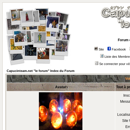
Forum 
Site
Facebook
Liste des Membre
Se connecter pour vé
Capucinteam.net "le forum" Index du Forum
Voi
Avatar
Tout à p
Insc
Mess
Localis
Site
Em