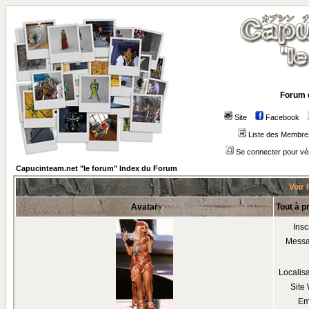
Forum 
Site
Facebook
Liste des Membre
Se connecter pour vé
Capucinteam.net "le forum" Index du Forum
Voir 
Avatar
Tout à p
Insc
Mess
Localis
Site
Em