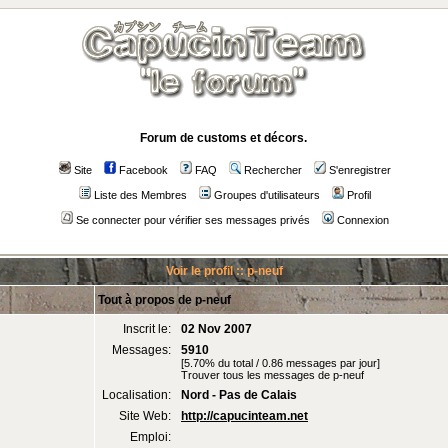
Forum de customs et décors.
Site
Facebook
FAQ
Rechercher
S'enregistrer
Liste des Membres
Groupes d'utilisateurs
Profil
Se connecter pour vérifier ses messages privés
Connexion
Voir le profil :: p-neuf
Tout à propos de p-neuf
Inscrit le:
02 Nov 2007
Messages:
5910
[5.70% du total / 0.86 messages par jour]
Trouver tous les messages de p-neuf
Localisation:
Nord - Pas de Calais
Site Web:
http://capucinteam.net
Emploi: