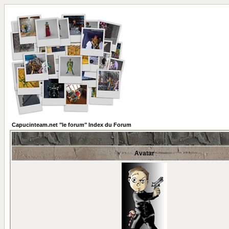
Capucinteam.net "le forum" Index du Forum
Avatar