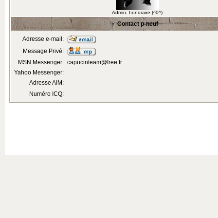
Admin. honoraire (^0^)
Contact p-neuf
Adresse e-mail:
Message Privé:
MSN Messenger:
capucinteam@free.fr
Yahoo Messenger:
Adresse AIM:
Numéro ICQ: