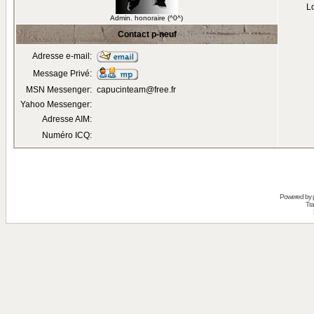
Lo
Admin. honoraire (^0^)
Contact p-neuf
Adresse e-mail:
Message Privé:
MSN Messenger:
capucinteam@free.fr
Yahoo Messenger:
Adresse AIM:
Numéro ICQ:
Powered by
Tra