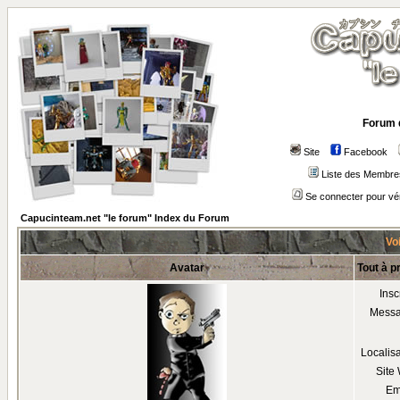
Forum 
Site
Facebook
Liste des Membre
Se connecter pour vé
Capucinteam.net "le forum" Index du Forum
Voi
Avatar
Tout à p
Insc
Mess
Localis
Site
Em