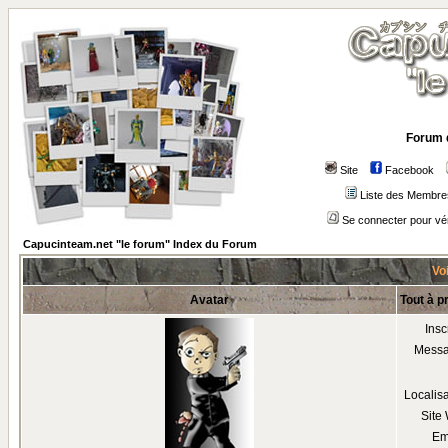
Forum 
Site
Facebook
Liste des Membre
Se connecter pour vé
Capucinteam.net "le forum" Index du Forum
Voi
Avatar
Tout à p
Insc
Mess
Localis
Site
Em