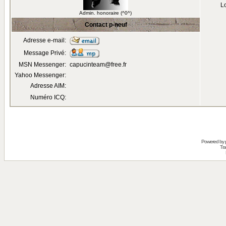
Lo
Admin. honoraire (^0^)
Contact p-neuf
Adresse e-mail:
Message Privé:
MSN Messenger:
capucinteam@free.fr
Yahoo Messenger:
Adresse AIM:
Numéro ICQ:
Powered by
Tra