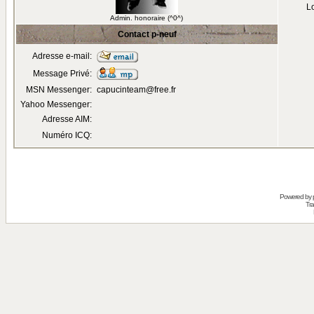
Lo
Admin. honoraire (^0^)
Contact p-neuf
Adresse e-mail:
Message Privé:
MSN Messenger:
capucinteam@free.fr
Yahoo Messenger:
Adresse AIM:
Numéro ICQ:
Powered by
Tra