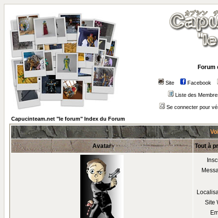
Forum 
Site
Facebook
Liste des Membre
Se connecter pour vé
Capucinteam.net "le forum" Index du Forum
Voi
Avatar
Tout à p
Insc
Mess
Localis
Site
Em